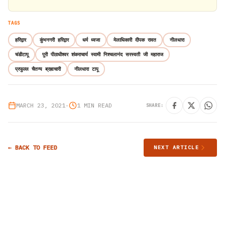
TAGS
हरिद्वार
कुंभनगरी हरिद्वार
धर्म ध्वजा
मेलाधिकारी दीपक रावत
नीलधारा
चंडीटापू
पुरी पीठाधीश्वर शंकराचार्य स्वामी निश्चलानंद सरस्वती जी महाराज
प्रफुल्ल चैतन्य ब्रह्मचारी
नीलधारा टापू
MARCH 23, 2021
•
1 MIN READ
SHARE:
← BACK TO FEED
NEXT ARTICLE