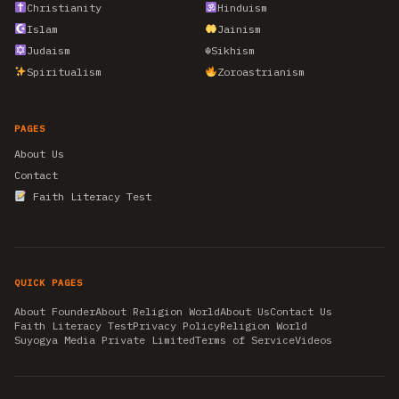
Christianity
Hinduism
Islam
Jainism
Judaism
☬
Sikhism
Spiritualism
Zoroastrianism
PAGES
About Us
Contact
Faith Literacy Test
QUICK PAGES
About Founder
About Religion World
About Us
Contact Us
Faith Literacy Test
Privacy Policy
Religion World
Suyogya Media Private Limited
Terms of Service
Videos