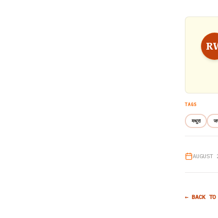
R
TAGS
मथुरा
जन
AUGUST 
← BACK TO