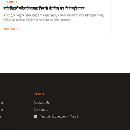
HINDUISM
बांके बिहारी मंदिर के कपाट फिर से बंद किए गए, ये है बड़ी वजह
मथुरा, 19 अक्टूबर; उत्तर प्रदेश के मथुरा जनपद में स्थित बांके बिहार मंदिर लॉकडाउन के बाद
शनिवार को भक्तों के लिए फिर से खोला गया था लेकिन प्रशासन…
READ NOW
PAGES
sm
About Us
sm
Contact
m
Faith Literacy Test