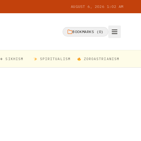
AUGUST 6, 2026 1:02 AM
BOOKMARKS (
0
)
☬ SIKHISM
SPIRITUALISM
ZOROASTRIANISM