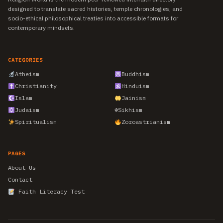
designed to translate sacred histories, temple chronologies, and
socio-ethical philosophical treaties into accessible formats for
contemporary mindsets.
CATEGORIES
Atheism
Buddhism
Christianity
Hinduism
Islam
Jainism
Judaism
☬
Sikhism
Spiritualism
Zoroastrianism
PAGES
About Us
Contact
Faith Literacy Test