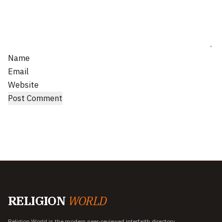
Name
Email
Website
RELIGION
WORLD
Religion World is the modern peer-reviewed interfaith directory