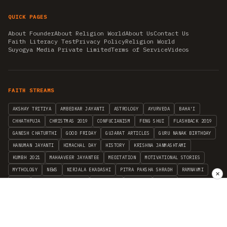
QUICK PAGES
About Founder
About Religion World
About Us
Contact Us
Faith Literacy Test
Privacy Policy
Religion World
Suyogya Media Private Limited
Terms of Service
Videos
FAITH STREAMS
AKSHAY TRITIYA
AMBEDKAR JAYANTI
ASTROLOGY
AYURVEDA
BAHA'I
CHHATHPUJA
CHRISTMAS 2019
CONFUCIANISM
FENG SHUI
FLASHBACK 2019
GANESH CHATURTHI
GOOD FRIDAY
GUJARAT ARTICLES
GURU NANAK BIRTHDAY
HANUMAN JAYANTI
HIMACHAL DAY
HISTORY
KRISHNA JANMASHTAMI
KUMBH 2021
MAHAAVEER JAYANTEE
MEDITATION
MOTIVATIONAL STORIES
MYTHOLOGY
NEWS
NIRJALA EKADASHI
PITRA PAKSHA SHRADH
RAMNAVMI
✕
REIKI
SAINTS AND SERVICE
SHINTOISM
SRAVANA
TAOISM
VASTUSHAHSTRA
WORLD BOOK DAY
WORLD HEALTH DAY
YOGA
हिन्दू धर्म