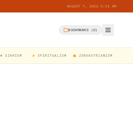
AUGUST 7, 2026 5:31 AM
BOOKMARKS (
0
)
☬ SIKHISM
SPIRITUALISM
ZOROASTRIANISM