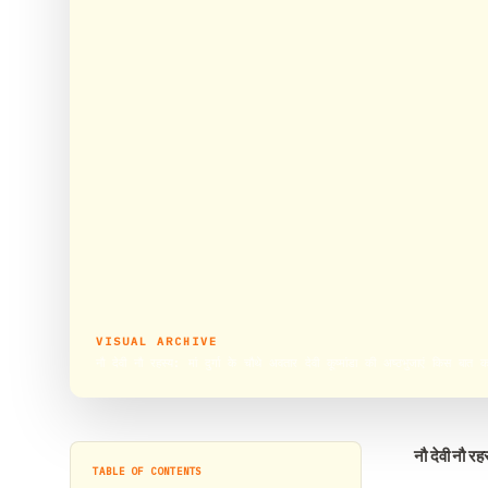
VISUAL ARCHIVE
नौ देवी नौ रहस्य: मां दुर्गा के चौथे अवतार देवी कूष्मांडा की अष्ठभुजाएं किस बात क
नौ देवी नौ रह
TABLE OF CONTENTS