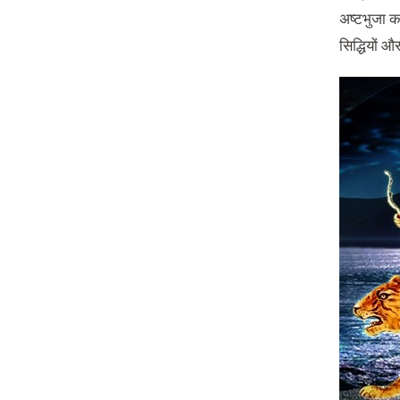
अष्टभुजा कह
सिद्धियों औ