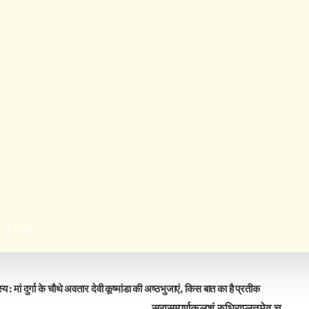
ा है प्रतीक
स्य :
मां दुर्गा के चौथे अवतार देवी कूष्मांडा की अष्ठभुजाएं,
किस बात का है प्रतीक
सुरासम्पूर्णकलशं रुधिराप्लुतमेव च
.