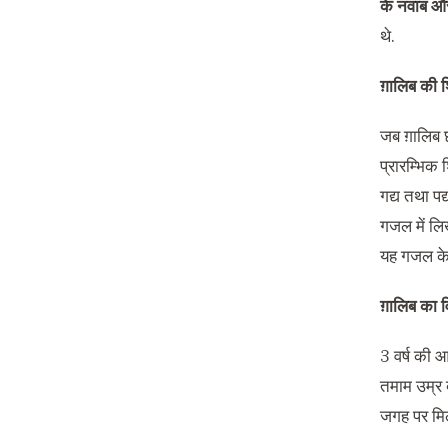
के नवाब और 
थे.
ग़ालिब की शि
जब ग़ालिब छ
प्रारम्भिक 
गद्य तथा प
गजल में लिख
यह गजल के र
ग़ालिब का व
3 वर्ष की आ
तमाम उम्र ब
जगह पर मिल