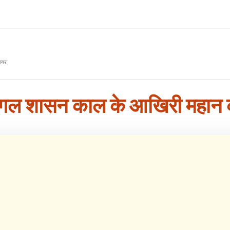
ायर
िब मुगल शासन काल के आखिरी महा