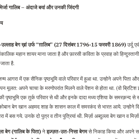
मिर्जा गालिब – अंदाजे बयां और उनकी जिंदगी
चय
द-उल्लाह बेग ख़ां उर्फ “ग़ालिब” (27 दिसंबर 1796-15 फरवरी 1869)
उर्दू ए
्वकालिक महान शायर माना जाता है और फ़ारसी कविता के प्रवाह को हिन्दुस्तानी
जाता है.
न्म आगरा में एक सैनिक पृष्ठभूमि वाले परिवार में हुआ था. उन्होने अपने पिता औ
 मूलत: अपने चाचा के मरणोपरांत मिलने वाले पेंशन से होता था. (वो ब्रिटिश ईस
ब की पृष्ठभूमि एक तुर्क परिवार से थी और इनके दादा मध्य एशिया के समरक़न्
़ा क़ोबान बेग खान अहमद शाह के शासन काल में समरकंद से भारत आये. उन्होने द
 में बस गये. उनके दो पुत्र व तीन पुत्रियां थी. मिर्ज़ा अब्दुल्ला बेग खान व मिर्
ुल्ला बेग (गालिब के पिता)
ने
इज़्ज़त-उत-निसा बेगम
से निकाह किया और अपने ससुर