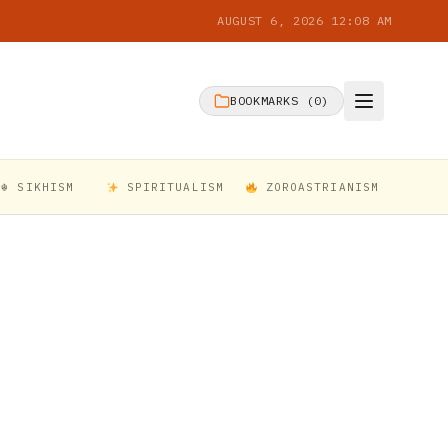
AUGUST 6, 2026 12:08 AM
BOOKMARKS (
0
)
☬ SIKHISM
SPIRITUALISM
ZOROASTRIANISM