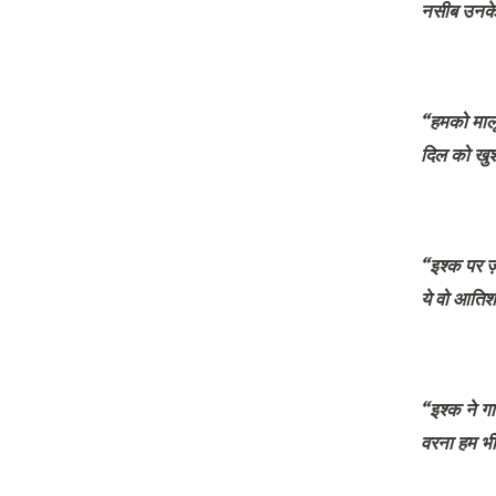
नसीब उनके भ
“हमको माल
दिल को खुश
“इश्क पर ज़ो
ये वो आतिश
“इश्क ने ग
वरना हम भ