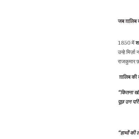
जब ग़ालिब क
1850 में
श
उन्हे मिर्ज़
राजकुमार फ़
ग़ालिब की क
“कितना खौफ 
पूछ उन परिं
“हाथों की ल