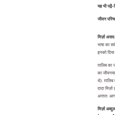
यह भी पढ़ें-
जीवन परि
मिर्ज़ा अस
भाषा का सर
इनको दिया 
ग़ालिब का ज
का जीवनयापन
थे). ग़ालि
दादा मिर्ज
अन्ततः आगरा
मिर्ज़ा अब्द