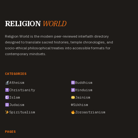
RELIGION
WORLD
Religion World is the modern peer-reviewed interfaith directory
designed to translate sacred histories, temple chronologies, and
socio-ethical philosophical treaties into accessible formats for
contemporary mindsets.
CATEGORIES
Atheism
Buddhism
Christianity
Hinduism
Islam
Jainism
Judaism
☬
Sikhism
Spiritualism
Zoroastrianism
PAGES