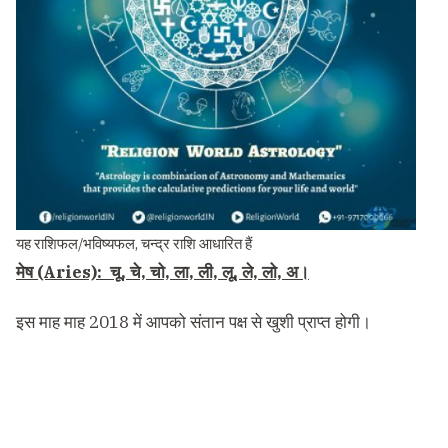
यह राशिफल/भविष्यफल, चन्द्र राशि आधारित हैं
मेष (Aries): चू, चे, चो, ला, ली, लू, ले, लो, अ।
इस माह माह 2018 में आपको संतान पक्ष से खुशी प्राप्त होगी।