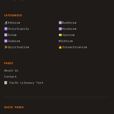
CATEGORIES
Atheism
Buddhism
Christianity
Hinduism
Islam
Jainism
Judaism
☬
Sikhism
Spiritualism
Zoroastrianism
PAGES
About Us
Contact
Faith Literacy Test
QUICK PAGES