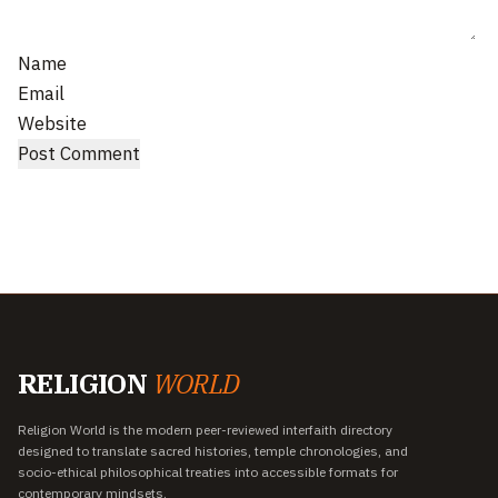
Name
Email
Website
RELIGION
WORLD
Religion World is the modern peer-reviewed interfaith directory
designed to translate sacred histories, temple chronologies, and
socio-ethical philosophical treaties into accessible formats for
contemporary mindsets.