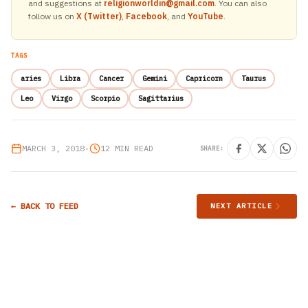
and suggestions at
religionworldin@gmail.com
. You can also
follow us on
X (Twitter)
,
Facebook
, and
YouTube
.
TAGS
aries
Libra
Cancer
Gemini
Capricorn
Taurus
Leo
Virgo
Scorpio
Sagittarius
MARCH 3, 2018
•
12 MIN READ
SHARE:
← BACK TO FEED
NEXT ARTICLE