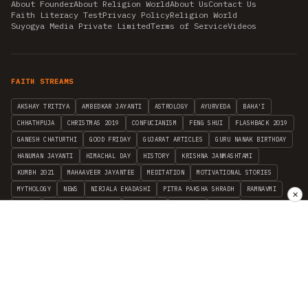
About Founder
About Religion World
About Us
Contact Us
Faith Literacy Test
Privacy Policy
Religion World
Suyogya Media Private Limited
Terms of Service
Videos
FAITH STREAMS
AKSHAY TRITIYA
AMBEDKAR JAYANTI
ASTROLOGY
AYURVEDA
BAHA'I
CHHATHPUJA
CHRISTMAS 2019
CONFUCIANISM
FENG SHUI
FLASHBACK 2019
GANESH CHATURTHI
GOOD FRIDAY
GUJARAT ARTICLES
GURU NANAK BIRTHDAY
HANUMAN JAYANTI
HIMACHAL DAY
HISTORY
KRISHNA JANMASHTAMI
KUMBH 2021
MAHAAVEER JAYANTEE
MEDITATION
MOTIVATIONAL STORIES
MYTHOLOGY
NEWS
NIRJALA EKADASHI
PITRA PAKSHA SHRADH
RAMNAVMI
✕
REIKI
SAINTS AND SERVICE
SHINTOISM
SRAVANA
TAOISM
VASTUSHAHSTRA
WORLD BOOK DAY
WORLD HEALTH DAY
YOGA
हिन्दू धर्म
INDEPENDENT INTERFAITH RESEARCH
•
ALL FAITHS EMBRACED
© 2012–2026 RELIGION WORLD FOUNDATION. ALL RIGHTS RESERVED.