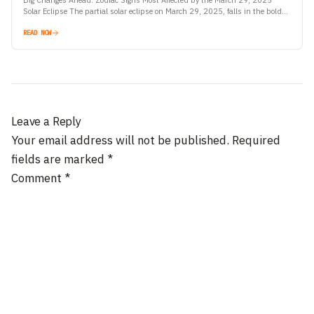
Big Changes Ahead: Zodiac Signs Most Affected by the March 29, 2025
Solar Eclipse The partial solar eclipse on March 29, 2025, falls in the bold
and fiery…
READ NOW
Leave a Reply
Your email address will not be published.
Required
fields are marked
*
Comment
*