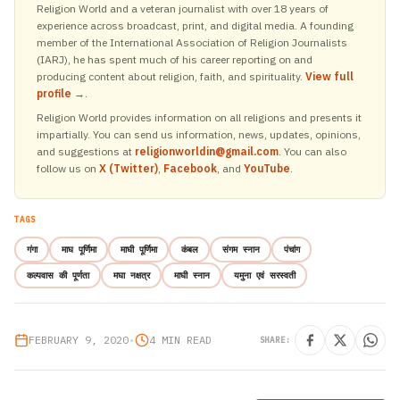
Religion World and a veteran journalist with over 18 years of
experience across broadcast, print, and digital media. A founding
member of the International Association of Religion Journalists
(IARJ), he has spent much of his career reporting on and
producing content about religion, faith, and spirituality.
View full
profile →
.
Religion World provides information on all religions and presents it
impartially. You can send us information, news, updates, opinions,
and suggestions at
religionworldin@gmail.com
. You can also
follow us on
X (Twitter)
,
Facebook
, and
YouTube
.
TAGS
गंगा
माघ पूर्णिमा
माघी पूर्णिमा
कंबल
संगम स्नान
पंचांग
कल्पवास की पूर्णता
मघा नक्षत्र
माघी स्नान
यमुना एवं सरस्वती
FEBRUARY 9, 2020
•
4 MIN READ
SHARE: