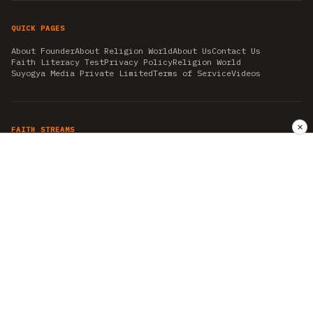
QUICK PAGES
About Founder
About Religion World
About Us
Contact Us
Faith Literacy Test
Privacy Policy
Religion World
Suyogya Media Private Limited
Terms of Service
Videos
✕
FAITH STREAMS
AKSHAY TRITIYA
AMBEDKAR JAYANTI
ASTROLOGY
AYURVEDA
BAHA'I
CHHATHPUJA
CHRISTMAS 2019
CONFUCIANISM
FENG SHUI
FLASHBACK 2019
GANESH CHATURTHI
GOOD FRIDAY
GUJARAT ARTICLES
GURU NANAK BIRTHDAY
HANUMAN JAYANTI
HIMACHAL DAY
HISTORY
KRISHNA JANMASHTAMI
KUMBH 2021
MAHAAVEER JAYANTEE
MEDITATION
MOTIVATIONAL STORIES
MYTHOLOGY
NEWS
NIRJALA EKADASHI
PITRA PAKSHA SHRADH
RAMNAVMI
REIKI
SAINTS AND SERVICE
SHINTOISM
SRAVANA
TAOISM
VASTUSHAHSTRA
WORLD BOOK DAY
WORLD HEALTH DAY
YOGA
हिन्दू धर्म