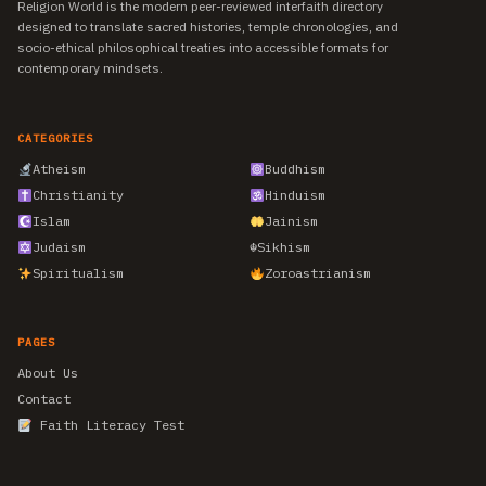
Religion World is the modern peer-reviewed interfaith directory
designed to translate sacred histories, temple chronologies, and
socio-ethical philosophical treaties into accessible formats for
contemporary mindsets.
CATEGORIES
Atheism
Buddhism
Christianity
Hinduism
Islam
Jainism
Judaism
☬
Sikhism
Spiritualism
Zoroastrianism
PAGES
About Us
Contact
Faith Literacy Test