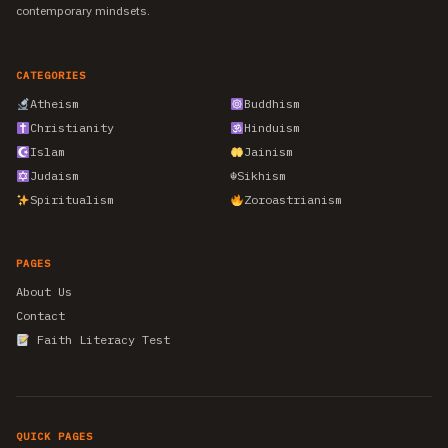
contemporary mindsets.
CATEGORIES
Atheism
Buddhism
Christianity
Hinduism
Islam
Jainism
Judaism
☬
Sikhism
Spiritualism
Zoroastrianism
PAGES
About Us
Contact
Faith Literacy Test
QUICK PAGES