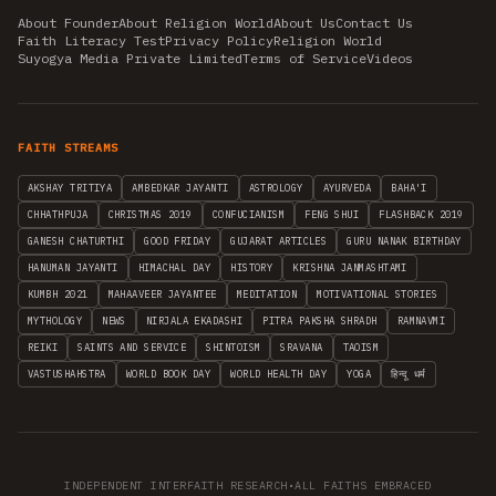
About Founder
About Religion World
About Us
Contact Us
Faith Literacy Test
Privacy Policy
Religion World
Suyogya Media Private Limited
Terms of Service
Videos
FAITH STREAMS
AKSHAY TRITIYA
AMBEDKAR JAYANTI
ASTROLOGY
AYURVEDA
BAHA'I
CHHATHPUJA
CHRISTMAS 2019
CONFUCIANISM
FENG SHUI
FLASHBACK 2019
GANESH CHATURTHI
GOOD FRIDAY
GUJARAT ARTICLES
GURU NANAK BIRTHDAY
HANUMAN JAYANTI
HIMACHAL DAY
HISTORY
KRISHNA JANMASHTAMI
KUMBH 2021
MAHAAVEER JAYANTEE
MEDITATION
MOTIVATIONAL STORIES
MYTHOLOGY
NEWS
NIRJALA EKADASHI
PITRA PAKSHA SHRADH
RAMNAVMI
REIKI
SAINTS AND SERVICE
SHINTOISM
SRAVANA
TAOISM
VASTUSHAHSTRA
WORLD BOOK DAY
WORLD HEALTH DAY
YOGA
हिन्दू धर्म
INDEPENDENT INTERFAITH RESEARCH
•
ALL FAITHS EMBRACED