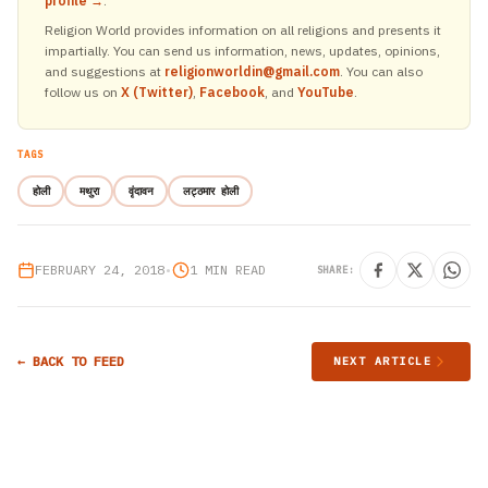
profile →
.
Religion World provides information on all religions and presents it
impartially. You can send us information, news, updates, opinions,
and suggestions at
religionworldin@gmail.com
. You can also
follow us on
X (Twitter)
,
Facebook
, and
YouTube
.
TAGS
होली
मथुरा
वृंदावन
लट्ठमार होली
FEBRUARY 24, 2018
•
1 MIN READ
SHARE:
← BACK TO FEED
NEXT ARTICLE