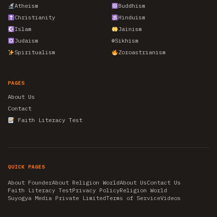
Atheism
Buddhism
Christianity
Hinduism
Islam
Jainism
Judaism
☬
Sikhism
Spiritualism
Zoroastrianism
PAGES
About Us
Contact
Faith Literacy Test
QUICK PAGES
About Founder
About Religion World
About Us
Contact Us
Faith Literacy Test
Privacy Policy
Religion World
Suyogya Media Private Limited
Terms of Service
Videos