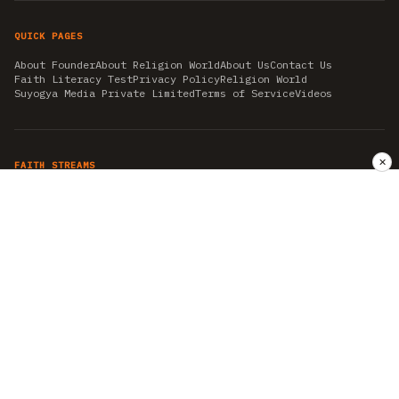
QUICK PAGES
About Founder
About Religion World
About Us
Contact Us
Faith Literacy Test
Privacy Policy
Religion World
Suyogya Media Private Limited
Terms of Service
Videos
✕
FAITH STREAMS
AKSHAY TRITIYA
AMBEDKAR JAYANTI
ASTROLOGY
AYURVEDA
BAHA'I
CHHATHPUJA
CHRISTMAS 2019
CONFUCIANISM
FENG SHUI
FLASHBACK 2019
GANESH CHATURTHI
GOOD FRIDAY
GUJARAT ARTICLES
GURU NANAK BIRTHDAY
HANUMAN JAYANTI
HIMACHAL DAY
HISTORY
KRISHNA JANMASHTAMI
KUMBH 2021
MAHAAVEER JAYANTEE
MEDITATION
MOTIVATIONAL STORIES
MYTHOLOGY
NEWS
NIRJALA EKADASHI
PITRA PAKSHA SHRADH
RAMNAVMI
REIKI
SAINTS AND SERVICE
SHINTOISM
SRAVANA
TAOISM
VASTUSHAHSTRA
WORLD BOOK DAY
WORLD HEALTH DAY
YOGA
हिन्दू धर्म