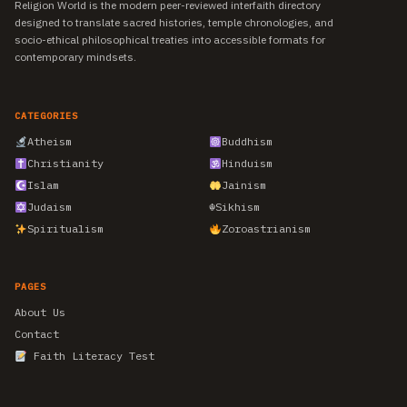
Religion World is the modern peer-reviewed interfaith directory
designed to translate sacred histories, temple chronologies, and
socio-ethical philosophical treaties into accessible formats for
contemporary mindsets.
CATEGORIES
Atheism
Buddhism
Christianity
Hinduism
Islam
Jainism
Judaism
☬
Sikhism
Spiritualism
Zoroastrianism
PAGES
About Us
Contact
Faith Literacy Test