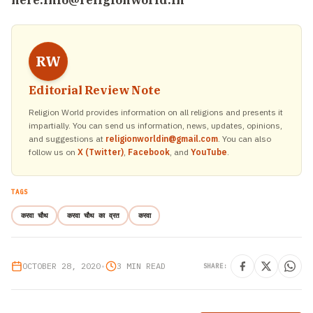
here:
info@religionworld.in
RW
Editorial Review Note
Religion World provides information on all religions and presents it
impartially. You can send us information, news, updates, opinions,
and suggestions at
religionworldin@gmail.com
. You can also
follow us on
X (Twitter)
,
Facebook
, and
YouTube
.
TAGS
करवा चौथ
करवा चौथ का व्रत
करवा
OCTOBER 28, 2020
•
3 MIN READ
SHARE: