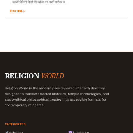
. कम्पेटिबिलिटी किसी भी व्यक्ति को अपने पार्टनर व…
READ NOW
RELIGION
WORLD
Religion World is the modern peer-reviewed interfaith directory
designed to translate sacred histories, temple chronologies, and
socio-ethical philosophical treaties into accessible formats for
contemporary mindsets.
CATEGORIES
Atheism
Buddhism