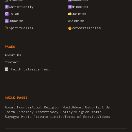
Christianity
Hinduism
Islam
Jainism
Judaism
☬
Sikhism
Spiritualism
Zoroastrianism
PAGES
About Us
Contact
Faith Literacy Test
QUICK PAGES
About Founder
About Religion World
About Us
Contact Us
Faith Literacy Test
Privacy Policy
Religion World
Suyogya Media Private Limited
Terms of Service
Videos