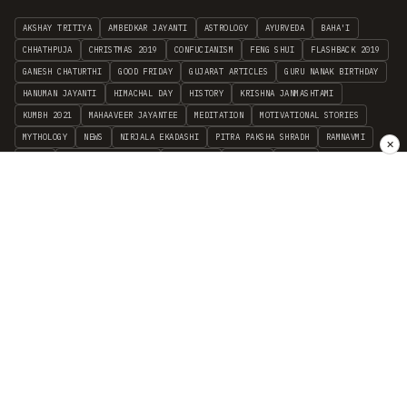
AKSHAY TRITIYA
AMBEDKAR JAYANTI
ASTROLOGY
AYURVEDA
BAHA'I
CHHATHPUJA
CHRISTMAS 2019
CONFUCIANISM
FENG SHUI
FLASHBACK 2019
GANESH CHATURTHI
GOOD FRIDAY
GUJARAT ARTICLES
GURU NANAK BIRTHDAY
HANUMAN JAYANTI
HIMACHAL DAY
HISTORY
KRISHNA JANMASHTAMI
KUMBH 2021
MAHAAVEER JAYANTEE
MEDITATION
MOTIVATIONAL STORIES
MYTHOLOGY
NEWS
NIRJALA EKADASHI
PITRA PAKSHA SHRADH
RAMNAVMI
✕
REIKI
SAINTS AND SERVICE
SHINTOISM
SRAVANA
TAOISM
VASTUSHAHSTRA
WORLD BOOK DAY
WORLD HEALTH DAY
YOGA
हिन्दू धर्म
INDEPENDENT INTERFAITH RESEARCH
•
ALL FAITHS EMBRACED
© 2012–2026 RELIGION WORLD FOUNDATION. ALL RIGHTS RESERVED.