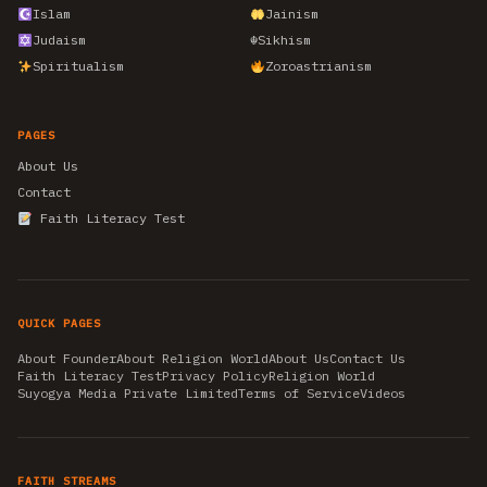
Islam
Jainism
Judaism
☬
Sikhism
Spiritualism
Zoroastrianism
PAGES
About Us
Contact
Faith Literacy Test
QUICK PAGES
About Founder
About Religion World
About Us
Contact Us
Faith Literacy Test
Privacy Policy
Religion World
Suyogya Media Private Limited
Terms of Service
Videos
FAITH STREAMS