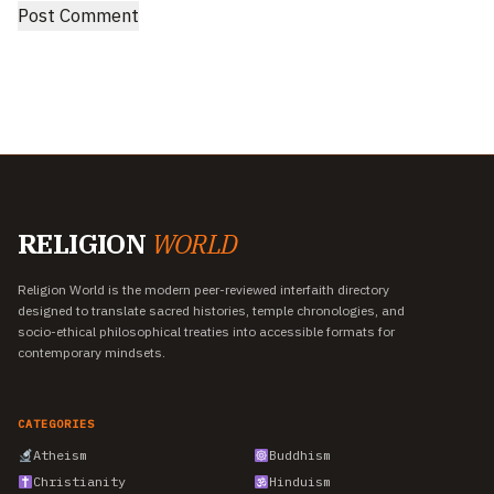
RELIGION
WORLD
Religion World is the modern peer-reviewed interfaith directory
designed to translate sacred histories, temple chronologies, and
socio-ethical philosophical treaties into accessible formats for
contemporary mindsets.
CATEGORIES
Atheism
Buddhism
Christianity
Hinduism