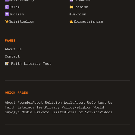
Islam
Jainism
Judaism
☬
Sikhism
Spiritualism
Zoroastrianism
PAGES
About Us
Contact
Faith Literacy Test
QUICK PAGES
About Founder
About Religion World
About Us
Contact Us
Faith Literacy Test
Privacy Policy
Religion World
Suyogya Media Private Limited
Terms of Service
Videos