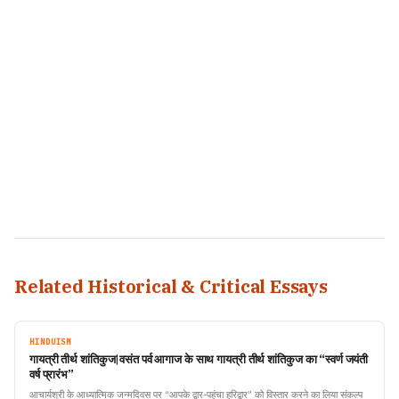
Related Historical & Critical Essays
HINDUISM
गायत्री तीर्थ शांतिकुज|वसंत पर्व आगाज के साथ गायत्री तीर्थ शांतिकुज का “स्वर्ण जयंती
वर्ष प्रारंभ”
आचार्यश्री के आध्यात्मिक जन्मदिवस पर “आपके द्वार-पहुंचा हरिद्वार” को विस्तार करने का लिया संकल्प