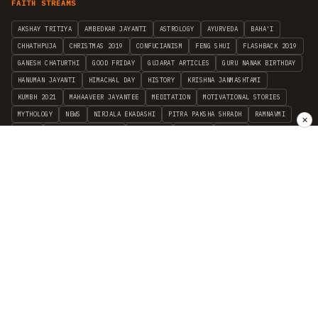
FAITH STREAMS
AKSHAY TRITIYA
AMBEDKAR JAYANTI
ASTROLOGY
AYURVEDA
BAHA'I
CHHATHPUJA
CHRISTMAS 2019
CONFUCIANISM
FENG SHUI
FLASHBACK 2019
GANESH CHATURTHI
GOOD FRIDAY
GUJARAT ARTICLES
GURU NANAK BIRTHDAY
HANUMAN JAYANTI
HIMACHAL DAY
HISTORY
KRISHNA JANMASHTAMI
KUMBH 2021
MAHAAVEER JAYANTEE
MEDITATION
MOTIVATIONAL STORIES
MYTHOLOGY
NEWS
NIRJALA EKADASHI
PITRA PAKSHA SHRADH
RAMNAVMI
✕
REIKI
SAINTS AND SERVICE
SHINTOISM
SRAVANA
TAOISM
VASTUSHAHSTRA
WORLD BOOK DAY
WORLD HEALTH DAY
YOGA
हिन्दू धर्म
INDEPENDENT INTERFAITH RESEARCH
•
ALL FAITHS EMBRACED
© 2012–2026 RELIGION WORLD FOUNDATION. ALL RIGHTS RESERVED.