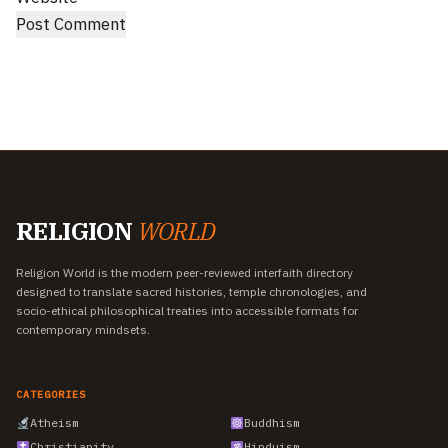
RELIGION
WORLD
Religion World is the modern peer-reviewed interfaith directory
designed to translate sacred histories, temple chronologies, and
socio-ethical philosophical treaties into accessible formats for
contemporary mindsets.
CATEGORIES
Atheism
Buddhism
Christianity
Hinduism