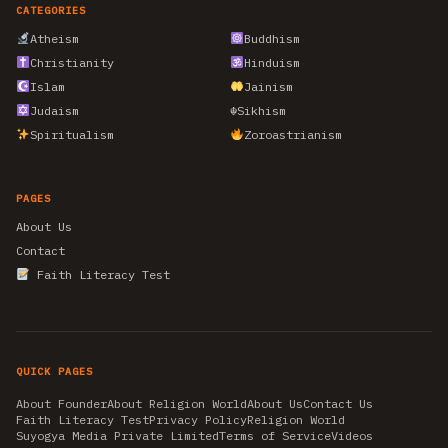
CATEGORIES
Atheism
Buddhism
Christianity
Hinduism
Islam
Jainism
Judaism
☬
Sikhism
Spiritualism
Zoroastrianism
PAGES
About Us
Contact
Faith Literacy Test
QUICK PAGES
About Founder
About Religion World
About Us
Contact Us
Faith Literacy Test
Privacy Policy
Religion World
Suyogya Media Private Limited
Terms of Service
Videos