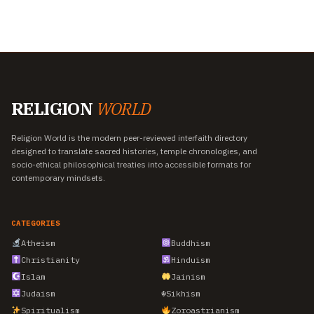
RELIGION
WORLD
Religion World is the modern peer-reviewed interfaith directory
designed to translate sacred histories, temple chronologies, and
socio-ethical philosophical treaties into accessible formats for
contemporary mindsets.
CATEGORIES
Atheism
Buddhism
Christianity
Hinduism
Islam
Jainism
Judaism
☬
Sikhism
Spiritualism
Zoroastrianism