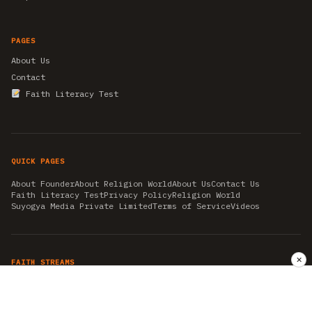
PAGES
About Us
Contact
Faith Literacy Test
QUICK PAGES
About Founder
About Religion World
About Us
Contact Us
Faith Literacy Test
Privacy Policy
Religion World
Suyogya Media Private Limited
Terms of Service
Videos
✕
FAITH STREAMS
AKSHAY TRITIYA
AMBEDKAR JAYANTI
ASTROLOGY
AYURVEDA
BAHA'I
CHHATHPUJA
CHRISTMAS 2019
CONFUCIANISM
FENG SHUI
FLASHBACK 2019