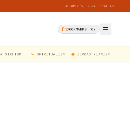
AUGUST 6, 2026 5:04 AM
BOOKMARKS (
0
)
☬ SIKHISM
SPIRITUALISM
ZOROASTRIANISM