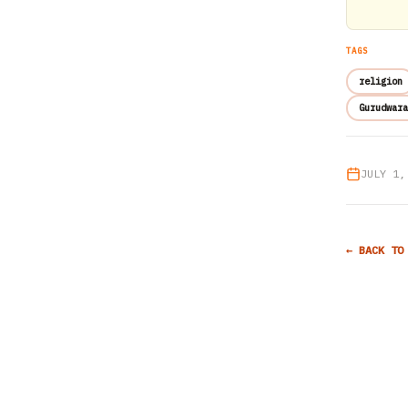
TAGS
religion
Gurudwara
JULY 1,
← BACK TO