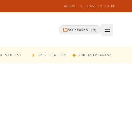
AUGUST 6, 2026 12:38 PM
BOOKMARKS (
0
)
☬ SIKHISM
SPIRITUALISM
ZOROASTRIANISM