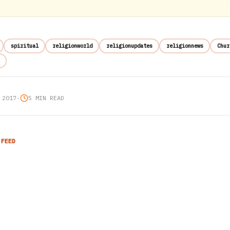
spiritual
religionworld
religionupdates
religionnews
Chur
 2017
•
5 MIN READ
 FEED