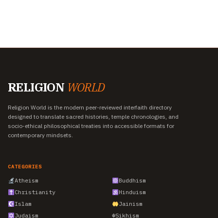
RELIGION
WORLD
Religion World is the modern peer-reviewed interfaith directory
designed to translate sacred histories, temple chronologies, and
socio-ethical philosophical treaties into accessible formats for
contemporary mindsets.
CATEGORIES
Atheism
Buddhism
Christianity
Hinduism
Islam
Jainism
Judaism
☬
Sikhism