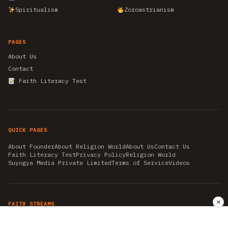
Spiritualism
Zoroastrianism
PAGES
About Us
Contact
Faith Literacy Test
QUICK PAGES
About Founder
About Religion World
About Us
Contact Us
Faith Literacy Test
Privacy Policy
Religion World
Suyogya Media Private Limited
Terms of Service
Videos
✕
FAITH STREAMS
AKSHAY TRITIYA
AMBEDKAR JAYANTI
ASTROLOGY
AYURVEDA
BAHA'I