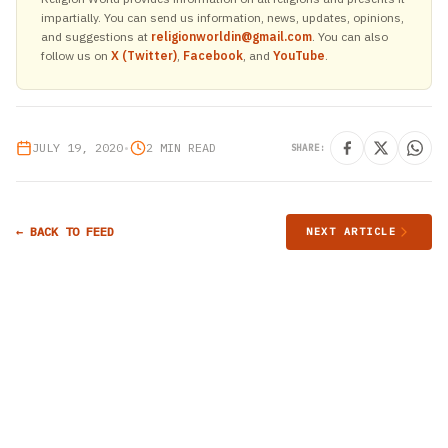
impartially. You can send us information, news, updates, opinions,
and suggestions at
religionworldin@gmail.com
. You can also
follow us on
X (Twitter)
,
Facebook
, and
YouTube
.
JULY 19, 2020
•
2 MIN READ
SHARE:
← BACK TO FEED
NEXT ARTICLE