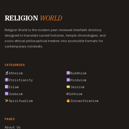
RELIGION
WORLD
Religion World is the modern peer-reviewed interfaith directory
designed to translate sacred histories, temple chronologies, and
socio-ethical philosophical treaties into accessible formats for
contemporary mindsets.
CATEGORIES
Atheism
Buddhism
Christianity
Hinduism
Islam
Jainism
Judaism
☬
Sikhism
Spiritualism
Zoroastrianism
PAGES
About Us