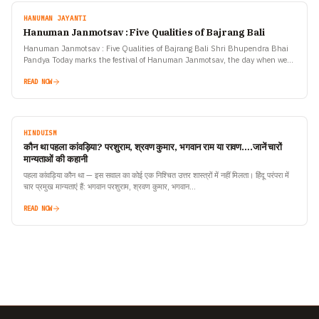
HANUMAN JAYANTI
Hanuman Janmotsav : Five Qualities of Bajrang Bali
Hanuman Janmotsav : Five Qualities of Bajrang Bali Shri Bhupendra Bhai
Pandya Today marks the festival of Hanuman Janmotsav, the day when we
celebrate the birth of Shree…
READ NOW
HINDUISM
कौन था पहला कांवड़िया? परशुराम, श्रवण कुमार, भगवान राम या रावण….जानें चारों
मान्यताओं की कहानी
पहला कांवड़िया कौन था — इस सवाल का कोई एक निश्चित उत्तर शास्त्रों में नहीं मिलता। हिंदू परंपरा में
चार प्रमुख मान्यताएं हैं: भगवान परशुराम, श्रवण कुमार, भगवान…
READ NOW