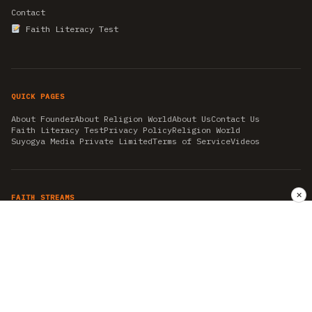
Contact
Faith Literacy Test
QUICK PAGES
About Founder
About Religion World
About Us
Contact Us
Faith Literacy Test
Privacy Policy
Religion World
Suyogya Media Private Limited
Terms of Service
Videos
✕
FAITH STREAMS
AKSHAY TRITIYA
AMBEDKAR JAYANTI
ASTROLOGY
AYURVEDA
BAHA'I
CHHATHPUJA
CHRISTMAS 2019
CONFUCIANISM
FENG SHUI
FLASHBACK 2019
GANESH CHATURTHI
GOOD FRIDAY
GUJARAT ARTICLES
GURU NANAK BIRTHDAY
HANUMAN JAYANTI
HIMACHAL DAY
HISTORY
KRISHNA JANMASHTAMI
KUMBH 2021
MAHAAVEER JAYANTEE
MEDITATION
MOTIVATIONAL STORIES
MYTHOLOGY
NEWS
NIRJALA EKADASHI
PITRA PAKSHA SHRADH
RAMNAVMI