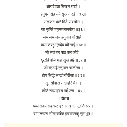
और देवता चित्त न धरई ।
हनुमत सेइ सर्ब सुख करई ॥३५॥
सङ्कट कटै मिटै सब पीरा ।
जो सुमिरै हनुमत बलबीरा ॥३६॥
जय जय जय हनुमान गोसाईं ।
कृपा करहु गुरुदेव की नाईं ॥३७॥
जो सत बार पाठ कर कोई ।
छूटहि बन्दि महा सुख होई ॥३८॥
जो यह पढ़ै हनुमान चालीसा ।
होय सिद्धि साखी गौरीसा ॥३९॥
तुलसीदास सदा हरि चेरा ।
कीजै नाथ हृदय महँ डेरा ॥४०॥
॥दोहा॥
पवनतनय सङ्कट हरन मङ्गल मूरति रूप ।
राम लखन सीता सहित हृदय बसहु सुर भूप ॥