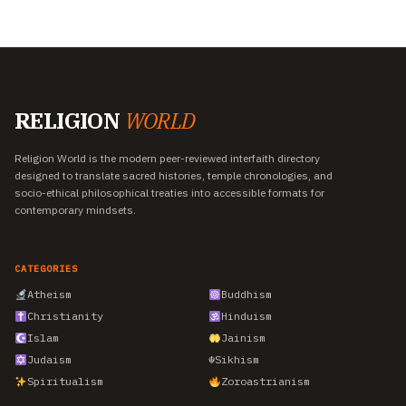
RELIGION
WORLD
Religion World is the modern peer-reviewed interfaith directory
designed to translate sacred histories, temple chronologies, and
socio-ethical philosophical treaties into accessible formats for
contemporary mindsets.
CATEGORIES
Atheism
Buddhism
Christianity
Hinduism
Islam
Jainism
Judaism
☬
Sikhism
Spiritualism
Zoroastrianism