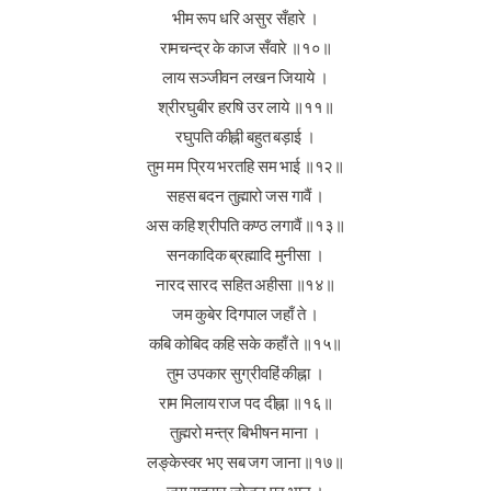
भीम रूप धरि असुर सँहारे ।
रामचन्द्र के काज सँवारे ॥१०॥
लाय सञ्जीवन लखन जियाये ।
श्रीरघुबीर हरषि उर लाये ॥११॥
रघुपति कीह्नी बहुत बड़ाई ।
तुम मम प्रिय भरतहि सम भाई ॥१२॥
सहस बदन तुह्मारो जस गावैं ।
अस कहि श्रीपति कण्ठ लगावैं ॥१३॥
सनकादिक ब्रह्मादि मुनीसा ।
नारद सारद सहित अहीसा ॥१४॥
जम कुबेर दिगपाल जहाँ ते ।
कबि कोबिद कहि सके कहाँ ते ॥१५॥
तुम उपकार सुग्रीवहिं कीह्ना ।
राम मिलाय राज पद दीह्ना ॥१६॥
तुह्मरो मन्त्र बिभीषन माना ।
लङ्केस्वर भए सब जग जाना ॥१७॥