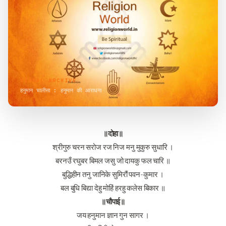
VISUAL ARCHIVE
हनुमान चालीसा : हनुमान की आराधना
॥दोहा॥
श्रीगुरु चरन सरोज रज निज मनु मुकुरु सुधारि ।
बरनउँ रघुबर बिमल जसु जो दायकु फल चारि ॥
बुद्धिहीन तनु जानिके सुमिरौं पवन-कुमार ।
बल बुधि बिद्या देहु मोहिं हरहु कलेस बिकार ॥
॥चौपाई॥
जय हनुमान ज्ञान गुन सागर ।