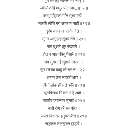
जुग सहस्र जोजन पर भानु ।
लील्यो ताहि मधुर फल जानू ॥१८॥
प्रभु मुद्रिका मेलि मुख माहीं ।
जलधि लाँघि गये अचरज नाहीं ॥१९॥
दुर्गम काज जगत के जेते ।
सुगम अनुग्रह तुह्मरे तेते ॥२०॥
राम दुआरे तुम रखवारे ।
होत न आज्ञा बिनु पैसारे ॥२१॥
सब सुख लहै तुह्मारी सरना ।
तुम रच्छक काहू को डर ना ॥२२॥
आपन तेज सह्मारो आपै ।
तीनों लोक हाँक तें काँपै ॥२३॥
भूत पिसाच निकट नहिं आवै ।
महाबीर जब नाम सुनावै ॥२४॥
नासै रोग हरै सब पीरा ।
जपत निरन्तर हनुमत बीरा ॥२५॥
सङ्कट तें हनुमान छुड़ावै ।