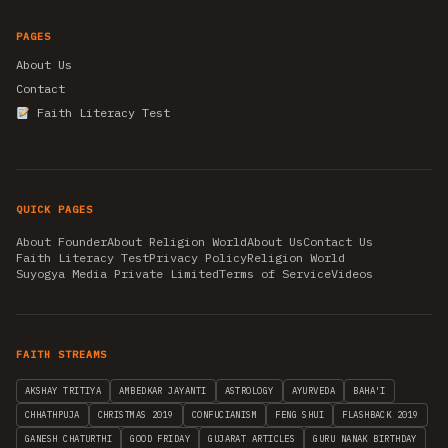
PAGES
About Us
Contact
Faith Literacy Test
QUICK PAGES
About Founder
About Religion World
About Us
Contact Us
Faith Literacy Test
Privacy Policy
Religion World
Suyogya Media Private Limited
Terms of Service
Videos
FAITH STREAMS
AKSHAY TRITIYA
AMBEDKAR JAYANTI
ASTROLOGY
AYURVEDA
BAHA'I
CHHATHPUJA
CHRISTMAS 2019
CONFUCIANISM
FENG SHUI
FLASHBACK 2019
GANESH CHATURTHI
GOOD FRIDAY
GUJARAT ARTICLES
GURU NANAK BIRTHDAY