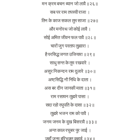
मन क्रम बचन ध्यान जो लावै ॥२६॥
सब पर राम तपस्वी राजा ।
तिन के काज सकल तुम साजा ॥२७॥
और मनोरथ जो कोई लावै ।
सोई अमित जीवन फल पावै ॥२८॥
चारों जुग परताप तुह्मारा ।
है परसिद्ध जगत उजियारा ॥२९॥
साधु सन्त के तुम रखवारे ।
असुर निकन्दन राम दुलारे ॥३०॥
अष्टसिद्धि नौ निधि के दाता ।
अस बर दीन जानकी माता ॥३१॥
राम रसायन तुह्मरे पासा ।
सदा रहो रघुपति के दासा ॥३२॥
तुह्मरे भजन राम को पावै ।
जनम जनम के दुख बिसरावै ॥३३॥
अन्त काल रघुबर पुर जाई ।
जहाँ जन्म हरिभक्त कहाई ॥३४॥