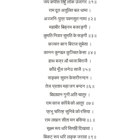
जय कपीस तिहुँ लोक उजागर ॥१॥
राम दूत अतुलित बल धामा ।
अञ्जनि-पुत्र पवनसुत नामा ॥२॥
महाबीर बिक्रम बजरङ्गी ।
कुमति निवार सुमति के सङ्गी ॥३॥
कञ्चन बरन बिराज सुबेसा ।
कानन कुण्डल कुञ्चित केसा ॥४॥
हाथ बज्र औ ध्वजा बिराजै ।
काँधे मूँज जनेउ साजै ॥५॥
सङ्कर सुवन केसरीनन्दन ।
तेज प्रताप महा जग बन्दन ॥६॥
बिद्यावान गुनी अति चातुर ।
राम काज करिबे को आतुर ॥७॥
प्रभु चरित्र सुनिबे को रसिया ।
राम लखन सीता मन बसिया ॥८॥
सूक्ष्म रूप धरि सियहिं दिखावा ।
बिकट रूप धरि लङ्क जरावा ॥९॥