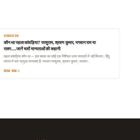
HINDUISM
कौन था पहला कांवड़िया? परशुराम, श्रवण कुमार, भगवान राम या
रावण….जानें चारों मान्यताओं की कहानी
पहला कांवड़िया कौन था — इस सवाल का कोई एक निश्चित उत्तर शास्त्रों में नहीं मिलता। हिंदू
परंपरा में चार प्रमुख मान्यताएं हैं: भगवान परशुराम, श्रवण कुमार, भगवान…
READ NOW