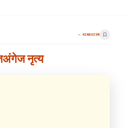
← HINDUISM
तअंगेज नृत्य