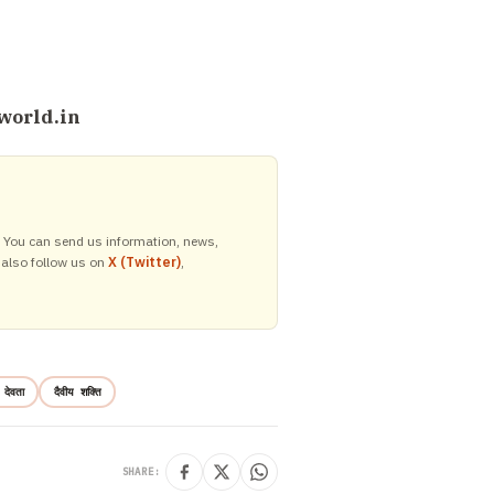
world.in
y. You can send us information, news,
 also follow us on
X (Twitter)
,
देवता
दैवीय शक्ति
SHARE: