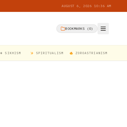
AUGUST 6, 2026 10:36 AM
BOOKMARKS (
0
)
☬ SIKHISM
SPIRITUALISM
ZOROASTRIANISM