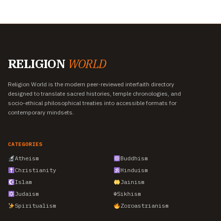
RELIGION
WORLD
Religion World is the modern peer-reviewed interfaith directory
designed to translate sacred histories, temple chronologies, and
socio-ethical philosophical treaties into accessible formats for
contemporary mindsets.
CATEGORIES
Atheism
Buddhism
Christianity
Hinduism
Islam
Jainism
Judaism
☬
Sikhism
Spiritualism
Zoroastrianism