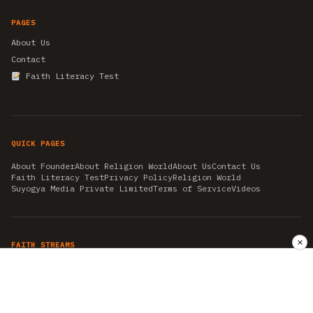
PAGES
About Us
Contact
Faith Literacy Test
QUICK PAGES
About Founder
About Religion World
About Us
Contact Us
Faith Literacy Test
Privacy Policy
Religion World
Suyogya Media Private Limited
Terms of Service
Videos
✕
FAITH STREAMS
AKSHAY TRITIYA
AMBEDKAR JAYANTI
ASTROLOGY
AYURVEDA
BAHA'I
CHHATHPUJA
CHRISTMAS 2019
CONFUCIANISM
FENG SHUI
FLASHBACK 2019
GANESH CHATURTHI
GOOD FRIDAY
GUJARAT ARTICLES
GURU NANAK BIRTHDAY