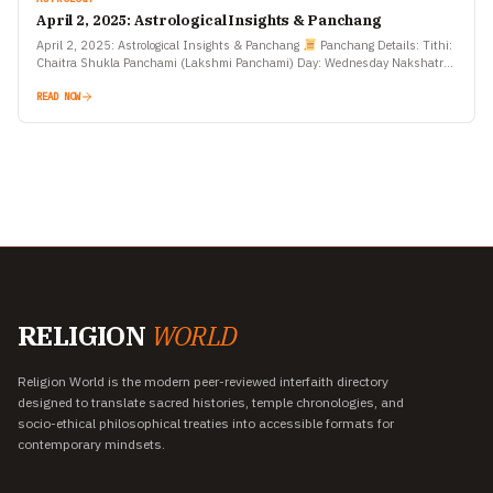
April 2, 2025: Astrological Insights & Panchang
April 2, 2025: Astrological Insights & Panchang
Panchang Details: Tithi:
Chaitra Shukla Panchami (Lakshmi Panchami) Day: Wednesday Nakshatra:
Rohini Yoga: Ayushman Moon Sign: Taurus Sunrise: 6:21 AM…
READ NOW
RELIGION
WORLD
Religion World is the modern peer-reviewed interfaith directory
designed to translate sacred histories, temple chronologies, and
socio-ethical philosophical treaties into accessible formats for
contemporary mindsets.