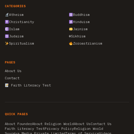
CATEGORIES
Atheism
Buddhism
Christianity
Hinduism
Islam
Jainism
Judaism
☬
Sikhism
Spiritualism
Zoroastrianism
PAGES
About Us
Contact
Faith Literacy Test
QUICK PAGES
About Founder
About Religion World
About Us
Contact Us
Faith Literacy Test
Privacy Policy
Religion World
Suyogya Media Private Limited
Terms of Service
Videos