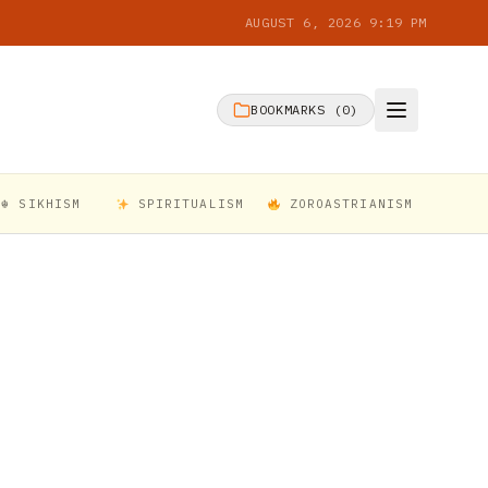
AUGUST 6, 2026 9:19 PM
BOOKMARKS (
0
)
☬ SIKHISM
SPIRITUALISM
ZOROASTRIANISM