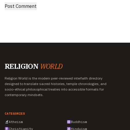
RELIGION
WORLD
Religion World is the modern peer-reviewed interfaith directory
designed to translate sacred histories, temple chronologies, and
socio-ethical philosophical treaties into accessible formats for
contemporary mindsets.
CATEGORIES
Atheism
Buddhism
Christianity
Hinduism