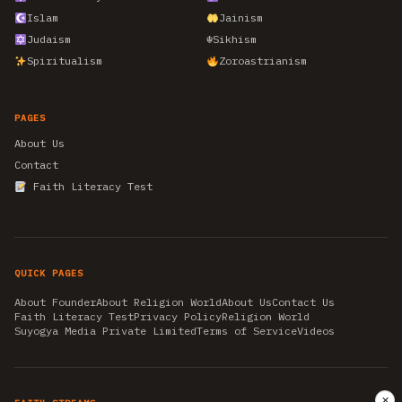
Islam
Jainism
Judaism
☬
Sikhism
Spiritualism
Zoroastrianism
PAGES
About Us
Contact
Faith Literacy Test
QUICK PAGES
About Founder
About Religion World
About Us
Contact Us
Faith Literacy Test
Privacy Policy
Religion World
Suyogya Media Private Limited
Terms of Service
Videos
✕