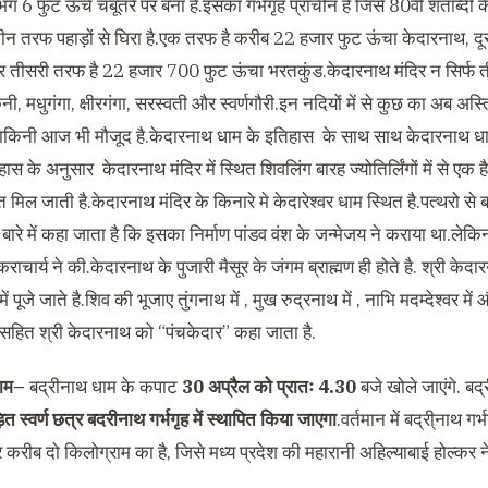
गभग 6 फुट ऊंचे चबूतरे पर बना है.इसका गर्भगृह प्राचीन है जिसे 80वीं शताब्
ीन तरफ पहाड़ों से घिरा है.एक तरफ है करीब 22 हजार फुट ऊंचा केदारनाथ, 
र तीसरी तरफ है 22 हजार 700 फुट ऊंचा भरतकुंड.केदारनाथ मंदिर न सिर्फ तीन
किनी, मधुगंगा, क्षीरगंगा, सरस्वती और स्वर्णगौरी.इन नदियों में से कुछ का अब अ
किनी आज भी मौजूद है.केदारनाथ धाम के इतिहास के साथ साथ केदारनाथ धाम 
ास के अनुसार केदारनाथ मंदिर में स्थित शिवलिंग बारह ज्योतिर्लिंगों में से एक है
्ति मिल जाती है.केदारनाथ मंदिर के किनारे मे केदारेश्वर धाम स्थित है.पत्थरो से 
बारे में कहा जाता है कि इसका निर्माण पांडव वंश के जन्मेजय ने कराया था.ले
राचार्य ने की.केदारनाथ के पुजारी मैसूर के जंगम ब्राह्मण ही होते है. श्री के
में पूजे जाते है.शिव की भूजाए तुंगनाथ में , मुख रुद्रनाथ में , नाभि मदम्देश्वर म
ं सहित श्री केदारनाथ को “पंचकेदार” कहा जाता है.
धाम–
बद्रीनाथ धाम के कपाट
30 अप्रैल को प्रातः 4.30
बजे खोले जाएंगे. बद्
ड़ित स्वर्ण छत्र बदरीनाथ गर्भगृह में स्थापित किया जाएगा
.वर्तमान में बद्री्नाथ गर्
करीब दो किलोग्राम का है, जिसे मध्य प्रदेश की महारानी अहिल्याबाई होल्कर ने