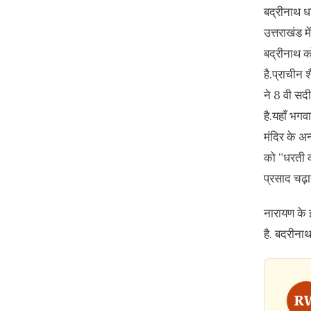
बद्रीनाथ धा
उत्तराखंड मे
बद्रीनाथ को
है.प्राचीन 
ने 8 वी सदी
है.यहाँ भगव
मंदिर के अन
को “धरती क
प्रसाद चढ़ा
नारायण के 
है. बदरीना
R