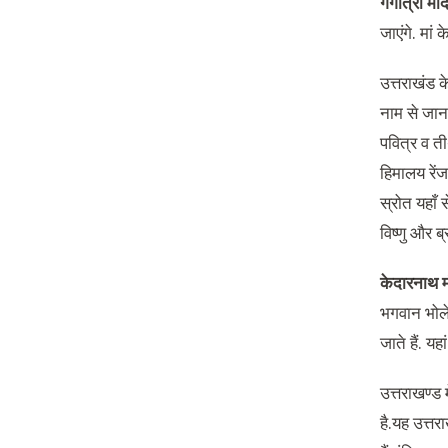
गंगोत्री मं
जाएंगे. मा
उत्तराखंड क
नाम से जाना
पवित्र व त
हिमालय रेंज
स्रोत यहाँ 
विष्णु और ब्
केदारनाथ म
भगवान भोले
जाते हैं. य
उत्तराखण्ड 
है.यह उत्तर