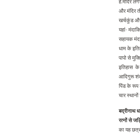
हैं.मंदिर ल
और मंदिर त
खर्चकुंड औ
यहां- मं‍दा
सहायक मंदा
धाम के इतिह
पापो से मुक
इतिहास के 
आदिगुरू शंक
पिंड के रूप 
चार स्थानो
बद्रीनाथ 
रत्नों से ज
का यह छत्र 