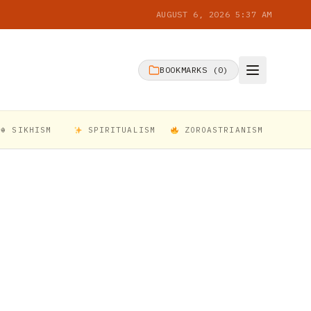
AUGUST 6, 2026 5:37 AM
BOOKMARKS (
0
)
☬ SIKHISM
SPIRITUALISM
ZOROASTRIANISM