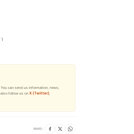
े।
y. You can send us information, news,
 also follow us on
X (Twitter)
,
SHARE: