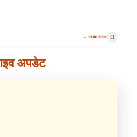
← HINDUISM
 लाइव अपडेट