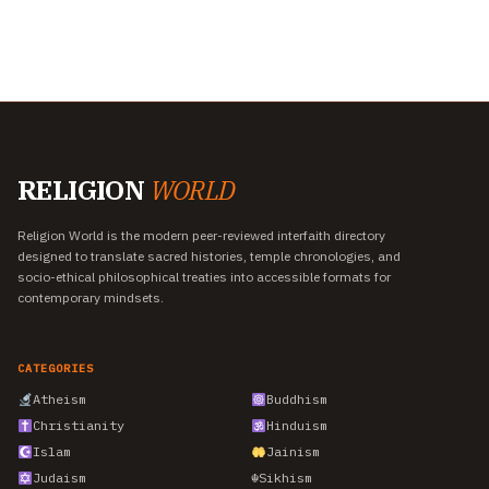
RELIGION
WORLD
Religion World is the modern peer-reviewed interfaith directory
designed to translate sacred histories, temple chronologies, and
socio-ethical philosophical treaties into accessible formats for
contemporary mindsets.
CATEGORIES
Atheism
Buddhism
Christianity
Hinduism
Islam
Jainism
Judaism
☬
Sikhism