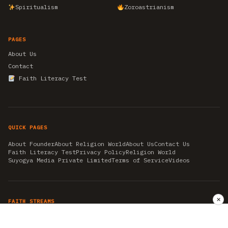
Spiritualism
Zoroastrianism
PAGES
About Us
Contact
Faith Literacy Test
QUICK PAGES
About Founder
About Religion World
About Us
Contact Us
Faith Literacy Test
Privacy Policy
Religion World
Suyogya Media Private Limited
Terms of Service
Videos
✕
FAITH STREAMS
AKSHAY TRITIYA
AMBEDKAR JAYANTI
ASTROLOGY
AYURVEDA
BAHA'I