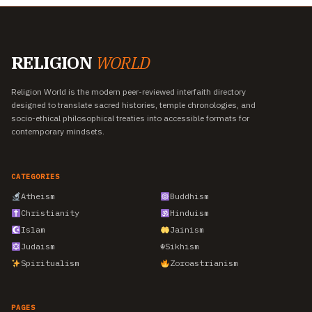
RELIGION
WORLD
Religion World is the modern peer-reviewed interfaith directory
designed to translate sacred histories, temple chronologies, and
socio-ethical philosophical treaties into accessible formats for
contemporary mindsets.
CATEGORIES
Atheism
Buddhism
Christianity
Hinduism
Islam
Jainism
Judaism
☬
Sikhism
Spiritualism
Zoroastrianism
PAGES