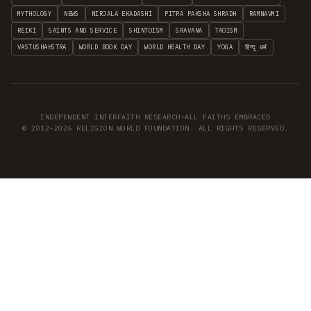
MYTHOLOGY
NEWS
NIRJALA EKADASHI
PITRA PAKSHA SHRADH
RAMNAVMI
REIKI
SAINTS AND SERVICE
SHINTOISM
SRAVANA
TAOISM
VASTUSHAHSTRA
WORLD BOOK DAY
WORLD HEALTH DAY
YOGA
हिन्दू धर्म
INDEPENDENT INTERFAITH RESEARCH
•
ALL FAITHS EMBRACED
© 2012–2026 RELIGION WORLD FOUNDATION. ALL RIGHTS RESERVED.