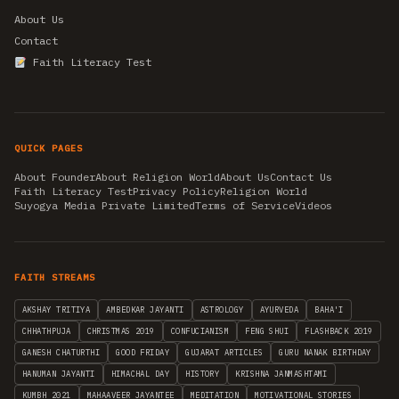
About Us
Contact
Faith Literacy Test
QUICK PAGES
About Founder
About Religion World
About Us
Contact Us
Faith Literacy Test
Privacy Policy
Religion World
Suyogya Media Private Limited
Terms of Service
Videos
FAITH STREAMS
AKSHAY TRITIYA
AMBEDKAR JAYANTI
ASTROLOGY
AYURVEDA
BAHA'I
CHHATHPUJA
CHRISTMAS 2019
CONFUCIANISM
FENG SHUI
FLASHBACK 2019
GANESH CHATURTHI
GOOD FRIDAY
GUJARAT ARTICLES
GURU NANAK BIRTHDAY
HANUMAN JAYANTI
HIMACHAL DAY
HISTORY
KRISHNA JANMASHTAMI
KUMBH 2021
MAHAAVEER JAYANTEE
MEDITATION
MOTIVATIONAL STORIES