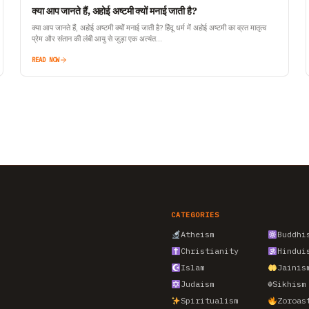
क्या आप जानते हैं, अहोई अष्टमी क्यों मनाई जाती है?
क्या आप जानते हैं, अहोई अष्टमी क्यों मनाई जाती है? हिंदू धर्म में अहोई अष्टमी का व्रत मातृत्व
प्रेम और संतान की लंबी आयु से जुड़ा एक अत्यंत…
READ NOW
CATEGORIES
Atheism
Buddhi
Christianity
Hindui
Islam
Jainis
Judaism
☬
Sikhism
Spiritualism
Zoroas