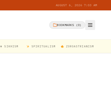
AUGUST 6, 2026 7:03 AM
BOOKMARKS (
0
)
☬ SIKHISM
SPIRITUALISM
ZOROASTRIANISM