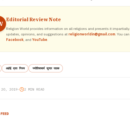
Editorial Review Note
W
Religion World provides information on all religions and presents it impartiall
updates, opinions, and suggestions at
religionworldin@gmail.com
. You can
Facebook
, and
YouTube
.
अहोई व्रत नियम
ज्योतिषाचार्य सुन्दर पाठक
 20, 2019
•
2 MIN READ
 FEED