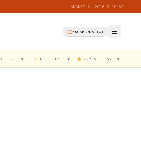
AUGUST 6, 2026 5:20 AM
BOOKMARKS (
0
)
☬ SIKHISM
SPIRITUALISM
ZOROASTRIANISM