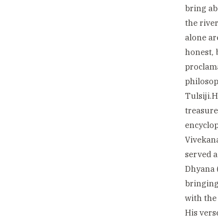
bring ab
the rive
alone ar
honest, 
proclama
philosop
Tulsiji.H
treasure
encyclop
Vivekana
served a
Dhyana (
bringing
with the
His verse