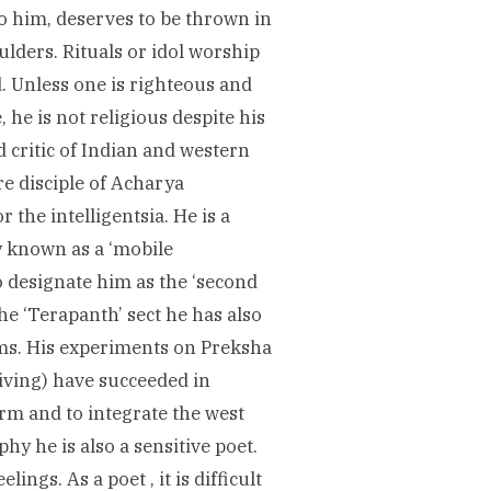
to him, deserves to be thrown in
lders. Rituals or idol worship
. Unless one is righteous and
 he is not religious despite his
d critic of Indian and western
re disciple of Acharya
r the intelligentsia. He is a
y known as a ‘mobile
 designate him as the ‘second
he ‘Terapanth’ sect he has also
ms. His experiments on Preksha
iving) have succeeded in
orm and to integrate the west
hy he is also a sensitive poet.
ings. As a poet , it is difficult