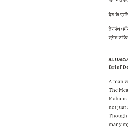
यहीं नहीं 
देश के प्रस
तेरापंथ धर्
श्रेष्ठ व्य
======
ACHARY
Brief D
A man wi
The Mea
Mahaprag
not just
Thought’
many myt