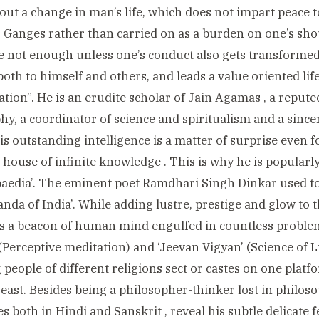
out a change in man’s life, which does not impart peace 
r Ganges rather than carried on as a burden on one’s shou
e not enough unless one’s conduct also gets transformed
both to himself and others, and leads a value oriented life,
tion”. He is an erudite scholar of Jain Agamas , a repute
hy, a coordinator of science and spiritualism and a since
is outstanding intelligence is a matter of surprise even fo
 house of infinite knowledge . This is why he is popularl
aedia’. The eminent poet Ramdhari Singh Dinkar used to
nda of India’. While adding lustre, prestige and glow to t
s a beacon of human mind engulfed in countless proble
Perceptive meditation) and ‘Jeevan Vigyan’ (Science of L
 people of different religions sect or castes on one platf
 east. Besides being a philosopher-thinker lost in philosop
s both in Hindi and Sanskrit , reveal his subtle delicate feel