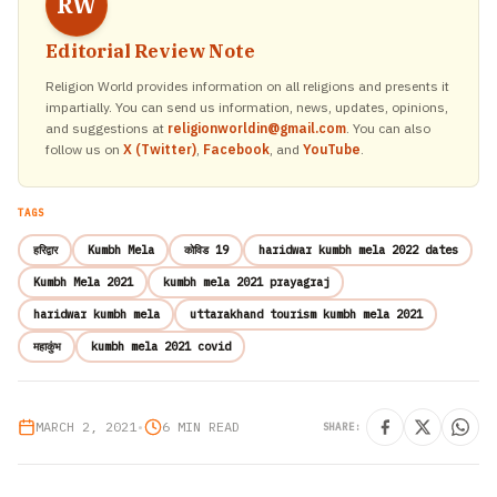
RW
Editorial Review Note
Religion World provides information on all religions and presents it
impartially. You can send us information, news, updates, opinions,
and suggestions at
religionworldin@gmail.com
. You can also
follow us on
X (Twitter)
,
Facebook
, and
YouTube
.
TAGS
हरिद्वार
Kumbh Mela
कोविड 19
haridwar kumbh mela 2022 dates
Kumbh Mela 2021
kumbh mela 2021 prayagraj
haridwar kumbh mela
uttarakhand tourism kumbh mela 2021
महाकुंभ
kumbh mela 2021 covid
MARCH 2, 2021
•
6 MIN READ
SHARE: