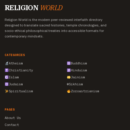
RELIGION
WORLD
Religion World is the modern peer-reviewed interfaith directory
designed to translate sacred histories, temple chronologies, and
socio-ethical philosophical treaties into accessible formats for
contemporary mindsets.
CATEGORIES
Atheism
Buddhism
Christianity
Hinduism
Islam
Jainism
Judaism
☬
Sikhism
Spiritualism
Zoroastrianism
PAGES
About Us
Contact