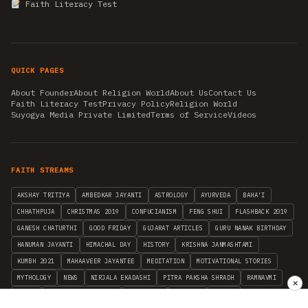
Faith Literacy Test
QUICK PAGES
About Founder
About Religion World
About Us
Contact Us
Faith Literacy Test
Privacy Policy
Religion World
Suyogya Media Private Limited
Terms of Service
Videos
FAITH STREAMS
AKSHAY TRITIYA
AMBEDKAR JAYANTI
ASTROLOGY
AYURVEDA
BAHA'I
CHHATHPUJA
CHRISTMAS 2019
CONFUCIANISM
FENG SHUI
FLASHBACK 2019
GANESH CHATURTHI
GOOD FRIDAY
GUJARAT ARTICLES
GURU NANAK BIRTHDAY
HANUMAN JAYANTI
HIMACHAL DAY
HISTORY
KRISHNA JANMASHTAMI
KUMBH 2021
MAHAAVEER JAYANTEE
MEDITATION
MOTIVATIONAL STORIES
MYTHOLOGY
NEWS
NIRJALA EKADASHI
PITRA PAKSHA SHRADH
RAMNAVMI
✕
REIKI
SAINTS AND SERVICE
SHINTOISM
SRAVANA
TAOISM