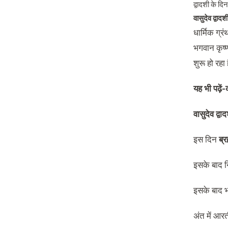
द्वादशी के दि
वासुदेव द्वादश
धार्मिक ग्र
भगवान कृष्
शुरू हो रह
यह भी पढ़ें-
वासुदेव द्वा
इस दिन
ब्रह
इसके बाद नि
इसके बाद भग
अंत में आर