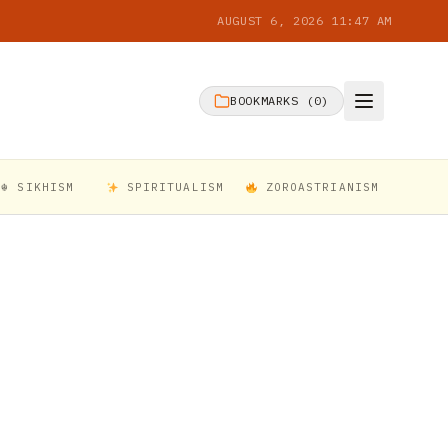
AUGUST 6, 2026 11:47 AM
BOOKMARKS (
0
)
☬ SIKHISM
SPIRITUALISM
ZOROASTRIANISM