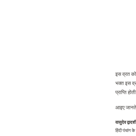
इस व्रत को 
भक्त इस व्र
प्राप्ति होत
आइए जानते ह
वासुदेव द्वादशी
हिंदी पंचांग