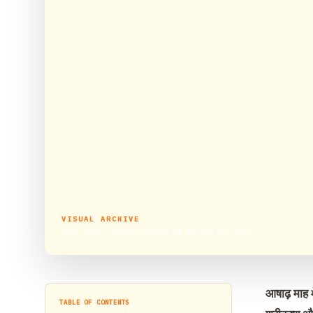
VISUAL ARCHIVE
वासुदेव द्वादशी: जानें-भगवान श्रीकृष्ण की व्रत विधि और महत्व
आषाढ़ माह
म
TABLE OF CONTENTS