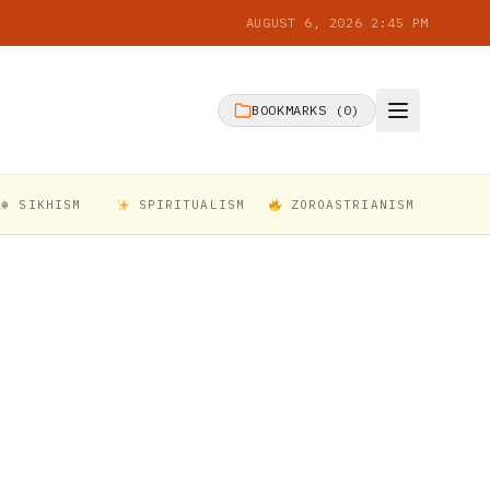
AUGUST 6, 2026 2:45 PM
BOOKMARKS (
0
)
☬ SIKHISM
SPIRITUALISM
ZOROASTRIANISM