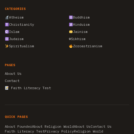
CATEGORIES
Atheism
Buddhism
Christianity
Hinduism
Islam
Jainism
Judaism
☬
Sikhism
Spiritualism
Zoroastrianism
PAGES
About Us
Contact
Faith Literacy Test
QUICK PAGES
About Founder
About Religion World
About Us
Contact Us
Faith Literacy Test
Privacy Policy
Religion World