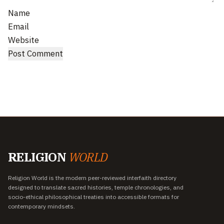
Name
Email
Website
RELIGION
WORLD
Religion World is the modern peer-reviewed interfaith directory
designed to translate sacred histories, temple chronologies, and
socio-ethical philosophical treaties into accessible formats for
contemporary mindsets.