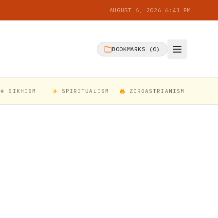
AUGUST 6, 2026 6:41 PM
BOOKMARKS (
0
)
☬ SIKHISM
SPIRITUALISM
ZOROASTRIANISM