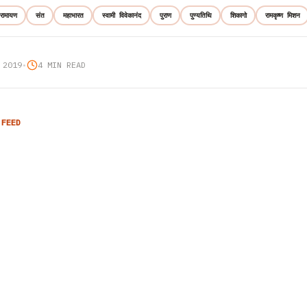
रामायण
संत
महाभारत
स्वामी विवेकानंद
पुराण
पुण्यतिथि
शिकागो
रामकृष्ण मिशन
 2019
•
4 MIN READ
 FEED