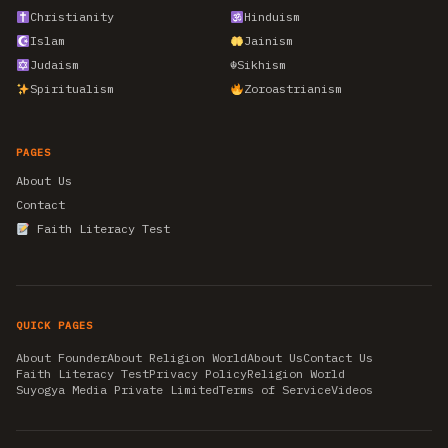
Christianity
Hinduism
Islam
Jainism
Judaism
☬
Sikhism
Spiritualism
Zoroastrianism
PAGES
About Us
Contact
Faith Literacy Test
QUICK PAGES
About Founder
About Religion World
About Us
Contact Us
Faith Literacy Test
Privacy Policy
Religion World
Suyogya Media Private Limited
Terms of Service
Videos