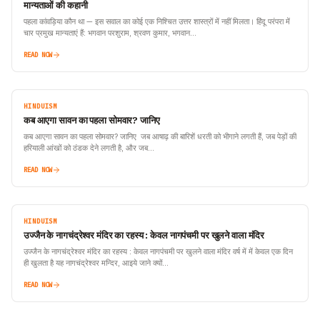
मान्यताओं की कहानी
पहला कांवड़िया कौन था — इस सवाल का कोई एक निश्चित उत्तर शास्त्रों में नहीं मिलता। हिंदू परंपरा में
चार प्रमुख मान्यताएं हैं: भगवान परशुराम, श्रवण कुमार, भगवान…
READ NOW
HINDUISM
कब आएगा सावन का पहला सोमवार? जानिए
कब आएगा सावन का पहला सोमवार? जानिए जब आषाढ़ की बारिशें धरती को भीगाने लगती हैं, जब पेड़ों की
हरियाली आंखों को ठंडक देने लगती है, और जब…
READ NOW
HINDUISM
उज्जैन के नागचंद्रेश्वर मंदिर का रहस्य : केवल नागपंचमी पर खुलने वाला मंदिर
उज्जैन के नागचंद्रेश्वर मंदिर का रहस्य : केवल नागपंचमी पर खुलने वाला मंदिर वर्ष में में केवल एक दिन
ही खुलता है यह नागचंद्रेश्वर मन्दिर, आइये जाने क्यों…
READ NOW