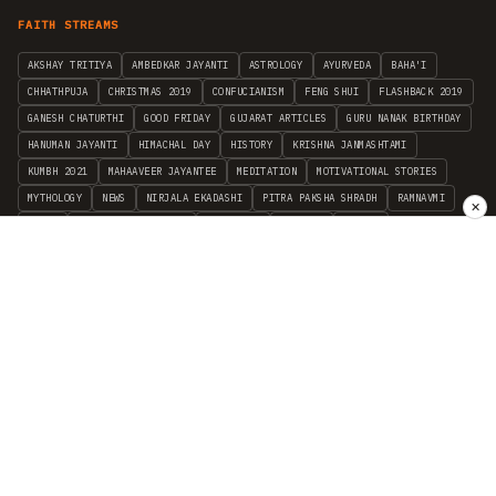
FAITH STREAMS
AKSHAY TRITIYA
AMBEDKAR JAYANTI
ASTROLOGY
AYURVEDA
BAHA'I
CHHATHPUJA
CHRISTMAS 2019
CONFUCIANISM
FENG SHUI
FLASHBACK 2019
GANESH CHATURTHI
GOOD FRIDAY
GUJARAT ARTICLES
GURU NANAK BIRTHDAY
HANUMAN JAYANTI
HIMACHAL DAY
HISTORY
KRISHNA JANMASHTAMI
KUMBH 2021
MAHAAVEER JAYANTEE
MEDITATION
MOTIVATIONAL STORIES
MYTHOLOGY
NEWS
NIRJALA EKADASHI
PITRA PAKSHA SHRADH
RAMNAVMI
✕
REIKI
SAINTS AND SERVICE
SHINTOISM
SRAVANA
TAOISM
VASTUSHAHSTRA
WORLD BOOK DAY
WORLD HEALTH DAY
YOGA
हिन्दू धर्म
INDEPENDENT INTERFAITH RESEARCH
•
ALL FAITHS EMBRACED
© 2012–2026 RELIGION WORLD FOUNDATION. ALL RIGHTS RESERVED.