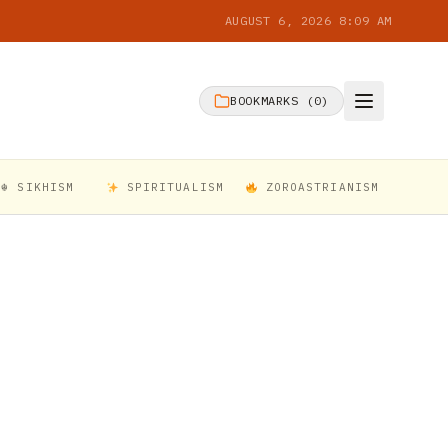
AUGUST 6, 2026 8:09 AM
BOOKMARKS (
0
)
☬ SIKHISM
SPIRITUALISM
ZOROASTRIANISM