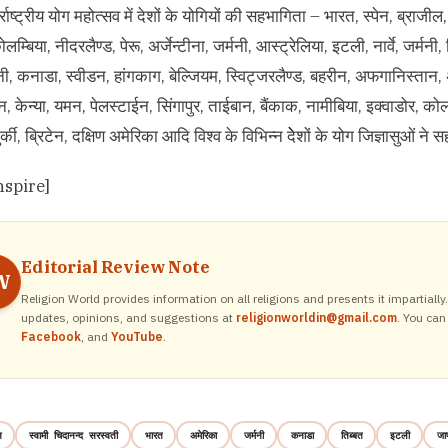
्राष्ट्रीय योग महोत्सव में देशों के योगियों की सहभागिता – भारत, स्पेन, ब्राजील, 
म्बिया, नीदरलैण्ड, पेरू, अर्जेन्टीना, जर्मनी, आस्ट्रेलिया, इटली, नार्वे, जर्मनी,
मनी, कनाडा, स्वीडन, हांगकाग, बेल्जियम, स्विट्जरलैण्ड, बहरीन, अफगानिस्तान,
, केन्या, यमन, पेलस्टाईन, सिंगापुर, ताईबान, बैंकाक, नामीबिया, इक्वाडोर, कोलम्ब
ुर्की, ब्रिटेन, दक्षिण अमेरिका आदि विश्व के विभिन्न देेशों के योग जिज्ञासुओं न
nspire]
Editorial Review Note
W
Religion World provides information on all religions and presents it impartiall
updates, opinions, and suggestions at
religionworldin@gmail.com
. You can
Facebook
, and
YouTube
.
न
स्वामी चिदानन्द सरस्वती
भारत
अमेरिका
जर्मनी
कनाडा
तिब्बत
इटली
जा