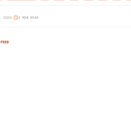
, 2020
•
3 MIN READ
 FEED