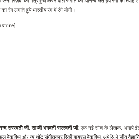
ूना रिज़वी का मंत्रमुग्ध करने वाले संगीत का आनन्द लेते हुये रंगों का त्योहा
 का रंग लगाते हुये भारतीय रंग में रंगे योगी।
nspire]
ानन्द सरस्वती जी, साध्वी भगवती सरस्वती जी
, एक नई सोच के लेखक, अगापे 
ाइकल बेकविथ
और
न्यू थाॅट संगीतकार रिकी बायरस बेकविथ
, अमेरिकी
जीव वैज्ञा