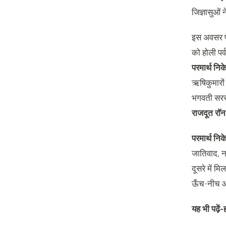
जिज्ञासुओं
इस अवसर 
को होली पर्
परमार्थ निक
ऋषिकुमारों
भगवती सरस्व
राजदूत राॅन
परमार्थ निक
जातिवाद, नक
दूसरे में 
ऊँच-नीच और
यह भी पढ़ें-