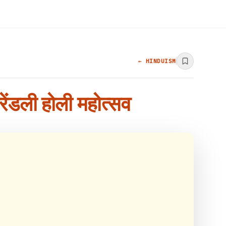
← HINDUISM
्रेंडली होली महोत्सव