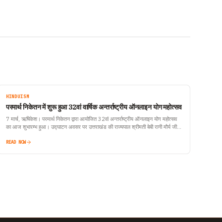
HINDUISM
परमार्थ निकेतन में शुरू हुआ 32वां वार्षिक अन्तर्राष्ट्रीय ऑनलाइन योग महोत्सव
7 मार्च, ऋषिकेश। परमार्थ निकेतन द्वारा आयोजित 32वां अन्तर्राष्ट्रीय ऑनलाइन योग महोत्सव
का आज शुभारम्भ हुआ। उद्घाटन अवसर पर उत्तराखंड की राज्यपाल श्रीमती बेबी रानी मौर्य जी
का…
READ NOW