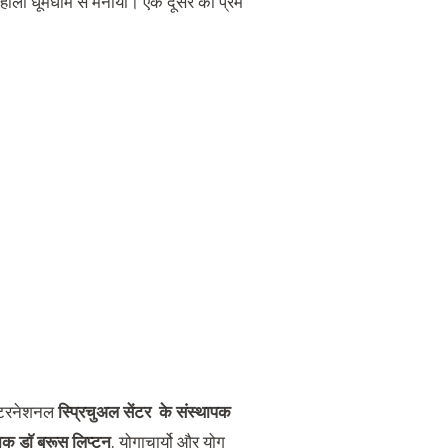
र होली धूमधाम से मनाया। एक दूसरे को प्रेम
इंटरनेशनल
स्प्रिचुअल सेंटर के संस्थापक
निक डाॅ ब्रूस लिप्टन
, योगाचार्यो और योग