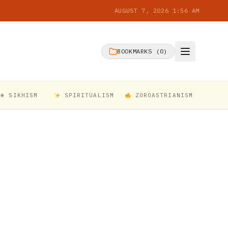
AUGUST 7, 2026 1:56 AM
BOOKMARKS (
0
)
☬ SIKHISM
SPIRITUALISM
ZOROASTRIANISM