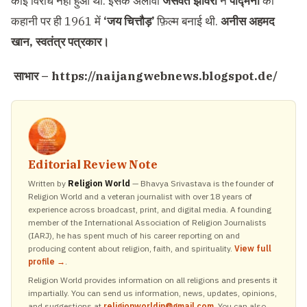
कोई विरोध नहीं हुआ था. इसके अलावा
जसवंत झावेरी
ने
पद्मिनी
की
कहानी पर ही 1961 में
‘जय चित्तौड़’
फ़िल्म बनाई थी.
अनीस अहमद
खान, स्वतंत्र पत्रकार।
साभार – https://naijangwebnews.blogspot.de/
Editorial Review Note
Written by
Religion World
— Bhavya Srivastava is the founder of
Religion World and a veteran journalist with over 18 years of
experience across broadcast, print, and digital media. A founding
member of the International Association of Religion Journalists
(IARJ), he has spent much of his career reporting on and
producing content about religion, faith, and spirituality.
View full
profile →
.
Religion World provides information on all religions and presents it
impartially. You can send us information, news, updates, opinions,
and suggestions at
religionworldin@gmail.com
. You can also