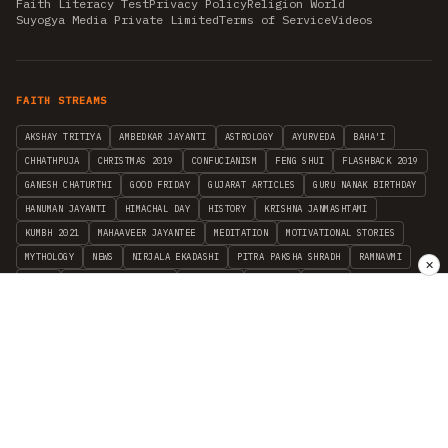
Faith Literacy Test
Privacy Policy
Religion World
Suyogya Media Private Limited
Terms of Service
Videos
FAITH STREAMS
AKSHAY TRITIYA
AMBEDKAR JAYANTI
ASTROLOGY
AYURVEDA
BAHA'I
CHHATHPUJA
CHRISTMAS 2019
CONFUCIANISM
FENG SHUI
FLASHBACK 2019
GANESH CHATURTHI
GOOD FRIDAY
GUJARAT ARTICLES
GURU NANAK BIRTHDAY
HANUMAN JAYANTI
HIMACHAL DAY
HISTORY
KRISHNA JANMASHTAMI
KUMBH 2021
MAHAAVEER JAYANTEE
MEDITATION
MOTIVATIONAL STORIES
MYTHOLOGY
NEWS
NIRJALA EKADASHI
PITRA PAKSHA SHRADH
RAMNAVMI
✕
REIKI
SAINTS AND SERVICE
SHINTOISM
SRAVANA
TAOISM
VASTUSHAHSTRA
WORLD BOOK DAY
WORLD HEALTH DAY
YOGA
हिन्दू धर्म
INDEPENDENT INTERFAITH RESEARCH
•
ALL FAITHS EMBRACED
© 2012–2026 RELIGION WORLD FOUNDATION. ALL RIGHTS RESERVED.