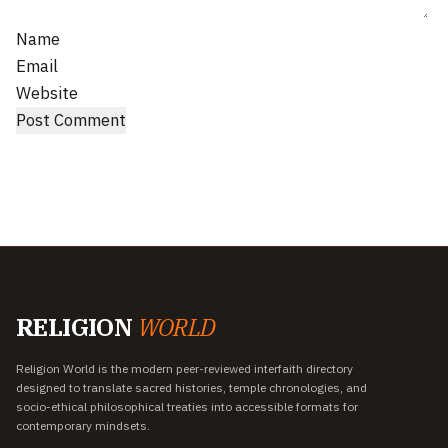
Name
Email
Website
RELIGION
WORLD
Religion World is the modern peer-reviewed interfaith directory
designed to translate sacred histories, temple chronologies, and
socio-ethical philosophical treaties into accessible formats for
contemporary mindsets.