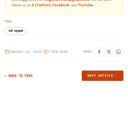
follow us on
X (Twitter)
,
Facebook
, and
YouTube
.
TAGS
रानी पद्मावती
JANUARY 19, 2018
•
7 MIN READ
SHARE:
← BACK TO FEED
NEXT ARTICLE