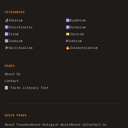
CATEGORIES
Atheism
Buddhism
Christianity
Hinduism
Islam
Jainism
Judaism
☬
Sikhism
Spiritualism
Zoroastrianism
PAGES
About Us
Contact
Faith Literacy Test
QUICK PAGES
About Founder
About Religion World
About Us
Contact Us