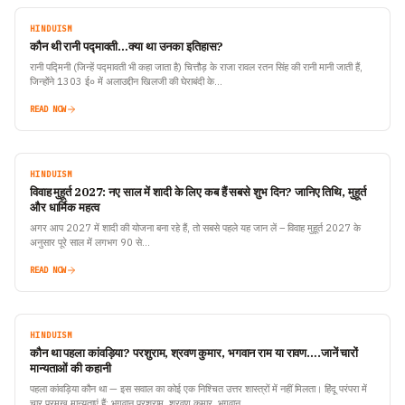
HINDUISM
कौन थी रानी पद्मावती…क्या था उनका इतिहास?
रानी पद्मिनी (जिन्हें पद्मावती भी कहा जाता है) चित्तौड़ के राजा रावल रतन सिंह की रानी मानी जाती हैं,
जिन्होंने 1303 ई० में अलाउद्दीन खिलजी की घेराबंदी के…
READ NOW
HINDUISM
विवाह मुहूर्त 2027: नए साल में शादी के लिए कब हैं सबसे शुभ दिन? जानिए तिथि, मुहूर्त
और धार्मिक महत्व
अगर आप 2027 में शादी की योजना बना रहे हैं, तो सबसे पहले यह जान लें – विवाह मुहूर्त 2027 के
अनुसार पूरे साल में लगभग 90 से…
READ NOW
HINDUISM
कौन था पहला कांवड़िया? परशुराम, श्रवण कुमार, भगवान राम या रावण….जानें चारों
मान्यताओं की कहानी
पहला कांवड़िया कौन था — इस सवाल का कोई एक निश्चित उत्तर शास्त्रों में नहीं मिलता। हिंदू परंपरा में
चार प्रमुख मान्यताएं हैं: भगवान परशुराम, श्रवण कुमार, भगवान…