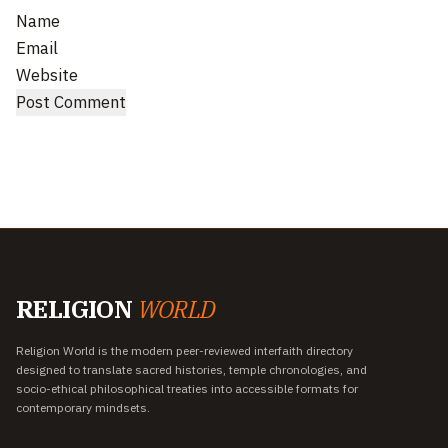
Name
Email
Website
RELIGION
WORLD
Religion World is the modern peer-reviewed interfaith directory
designed to translate sacred histories, temple chronologies, and
socio-ethical philosophical treaties into accessible formats for
contemporary mindsets.