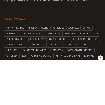
Suyogya Media Private Limited
Terms of Service
Videos
FAITH STREAMS
AKSHAY TRITIYA
AMBEDKAR JAYANTI
ASTROLOGY
AYURVEDA
BAHA'I
CHHATHPUJA
CHRISTMAS 2019
CONFUCIANISM
FENG SHUI
FLASHBACK 2019
GANESH CHATURTHI
GOOD FRIDAY
GUJARAT ARTICLES
GURU NANAK BIRTHDAY
HANUMAN JAYANTI
HIMACHAL DAY
HISTORY
KRISHNA JANMASHTAMI
KUMBH 2021
MAHAAVEER JAYANTEE
MEDITATION
MOTIVATIONAL STORIES
MYTHOLOGY
NEWS
NIRJALA EKADASHI
PITRA PAKSHA SHRADH
RAMNAVMI
✕
REIKI
SAINTS AND SERVICE
SHINTOISM
SRAVANA
TAOISM
VASTUSHAHSTRA
WORLD BOOK DAY
WORLD HEALTH DAY
YOGA
हिन्दू धर्म
INDEPENDENT INTERFAITH RESEARCH
•
ALL FAITHS EMBRACED
© 2012–2026 RELIGION WORLD FOUNDATION. ALL RIGHTS RESERVED.