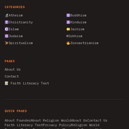
CATEGORIES
Atheism
Buddhism
Christianity
Hinduism
Islam
Jainism
Judaism
☬
Sikhism
Spiritualism
Zoroastrianism
PAGES
About Us
Contact
Faith Literacy Test
QUICK PAGES
About Founder
About Religion World
About Us
Contact Us
Faith Literacy Test
Privacy Policy
Religion World