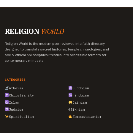
RELIGION
WORLD
Religion World is the modern peer-reviewed interfaith directory
designed to translate sacred histories, temple chronologies, and
socio-ethical philosophical treaties into accessible formats for
contemporary mindsets.
CATEGORIES
Atheism
Buddhism
Christianity
Hinduism
Islam
Jainism
Judaism
☬
Sikhism
Spiritualism
Zoroastrianism