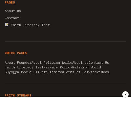
PAGES
About Us
Contact
Faith Literacy Test
QUICK PAGES
About Founder
About Religion World
About Us
Contact Us
Faith Literacy Test
Privacy Policy
Religion World
Suyogya Media Private Limited
Terms of Service
Videos
✕
FAITH STREAMS
AKSHAY TRITIYA
AMBEDKAR JAYANTI
ASTROLOGY
AYURVEDA
BAHA'I
CHHATHPUJA
CHRISTMAS 2019
CONFUCIANISM
FENG SHUI
FLASHBACK 2019
GANESH CHATURTHI
GOOD FRIDAY
GUJARAT ARTICLES
GURU NANAK BIRTHDAY
HANUMAN JAYANTI
HIMACHAL DAY
HISTORY
KRISHNA JANMASHTAMI