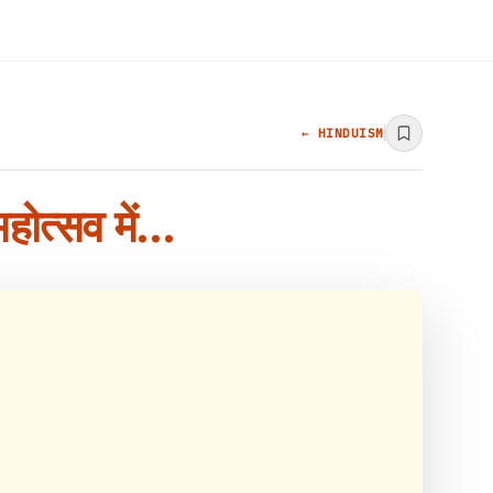
← HINDUISM
 महोत्सव में…