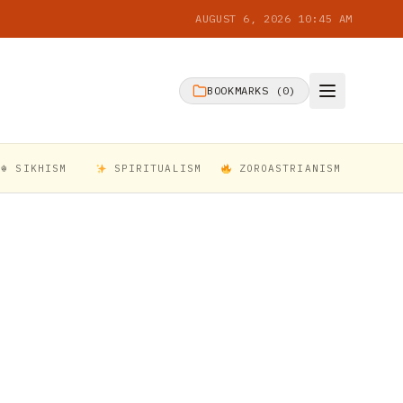
AUGUST 6, 2026 10:45 AM
BOOKMARKS (
0
)
☬ SIKHISM
SPIRITUALISM
ZOROASTRIANISM