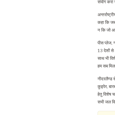
संयोग करा 
अन्तर्राष्ट
कहा कि जब आ
न कि जो आप
पीस प्लेज,
13 देशों से
साथ भी विश
हम सब मिलक
नीदरलैण्ड से
कुइपेर, बार
हेतु विशेष
सभी जल विश