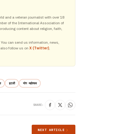
ld and a veteran journalist with over 18
mber of the International Association of
roducing content about religion, faith,
y. You can send us information, news,
 also follow us on
X (Twitter)
,
ा
इटली
योग महोत्सव
SHARE:
NEXT ARTICLE