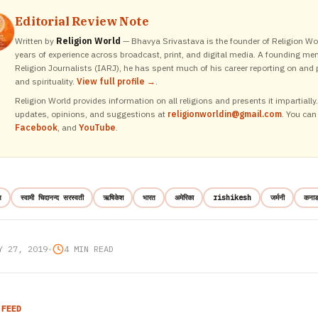
Editorial Review Note
Written by
Religion World
— Bhavya Srivastava is the founder of Religion Wor
years of experience across broadcast, print, and digital media. A founding me
Religion Journalists (IARJ), he has spent much of his career reporting on and p
and spirituality.
View full profile →
.
Religion World provides information on all religions and presents it impartiall
updates, opinions, and suggestions at
religionworldin@gmail.com
. You can
Facebook
, and
YouTube
.
न
स्वामी चिदानन्द सरस्वती
ऋषिकेश
भारत
अमेरिका
rishikesh
जर्मनी
कनाड
Y 27, 2019
•
4 MIN READ
 FEED