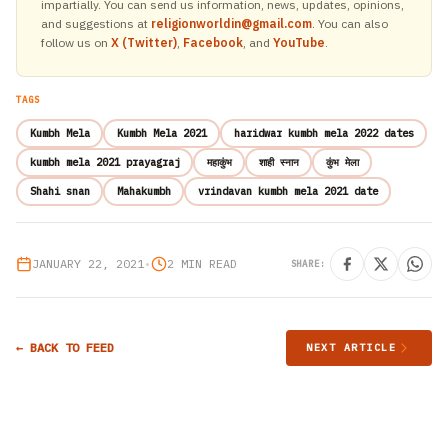
impartially. You can send us information, news, updates, opinions,
and suggestions at
religionworldin@gmail.com
. You can also
follow us on
X (Twitter)
,
Facebook
, and
YouTube
.
TAGS
Kumbh Mela
Kumbh Mela 2021
haridwar kumbh mela 2022 dates
kumbh mela 2021 prayagraj
महाकुंभ
शाही स्नान
कुंभ मेला
Shahi snan
Mahakumbh
vrindavan kumbh mela 2021 date
JANUARY 22, 2021
•
2 MIN READ
SHARE:
← BACK TO FEED
NEXT ARTICLE