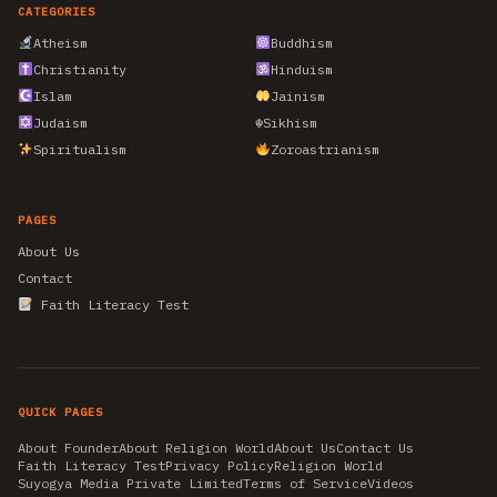
CATEGORIES
Atheism
Buddhism
Christianity
Hinduism
Islam
Jainism
Judaism
☬
Sikhism
Spiritualism
Zoroastrianism
PAGES
About Us
Contact
Faith Literacy Test
QUICK PAGES
About Founder
About Religion World
About Us
Contact Us
Faith Literacy Test
Privacy Policy
Religion World
Suyogya Media Private Limited
Terms of Service
Videos