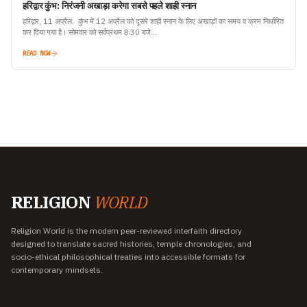
हरिद्वार कुंभ: निरंजनी अखाड़ा करेगा सबसे पहले शाही स्नान
हरिद्वार, 11 अप्रैल; कुंभ में 12 अप्रैल को दूसरे शाही स्नान के लिए अखाड़ों का समय व क्रम निर्धारित
कर दिया गया है। सोमवार को सर्वप्रथम 8ः30 बजे…
READ NOW
RELIGION
WORLD
Religion World is the modern peer-reviewed interfaith directory
designed to translate sacred histories, temple chronologies, and
socio-ethical philosophical treaties into accessible formats for
contemporary mindsets.