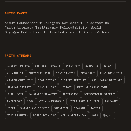
QUICK PAGES
About Founder
About Religion World
About Us
Contact Us
Faith Literacy Test
Privacy Policy
Religion World
Suyogya Media Private Limited
Terms of Service
Videos
FAITH STREAMS
AKSHAY TRITIYA
AMBEDKAR JAYANTI
ASTROLOGY
AYURVEDA
BAHA'I
CHHATHPUJA
CHRISTMAS 2019
CONFUCIANISM
FENG SHUI
FLASHBACK 2019
GANESH CHATURTHI
GOOD FRIDAY
GUJARAT ARTICLES
GURU NANAK BIRTHDAY
HANUMAN JAYANTI
HIMACHAL DAY
HISTORY
KRISHNA JANMASHTAMI
KUMBH 2021
MAHAAVEER JAYANTEE
MEDITATION
MOTIVATIONAL STORIES
MYTHOLOGY
NEWS
NIRJALA EKADASHI
PITRA PAKSHA SHRADH
RAMNAVMI
REIKI
SAINTS AND SERVICE
SHINTOISM
SRAVANA
TAOISM
VASTUSHAHSTRA
WORLD BOOK DAY
WORLD HEALTH DAY
YOGA
हिन्दू धर्म