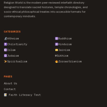
Religion World is the modern peer-reviewed interfaith directory
designed to translate sacred histories, temple chronologies, and
socio-ethical philosophical treaties into accessible formats for
contemporary mindsets.
CATEGORIES
Atheism
Buddhism
Christianity
Hinduism
Islam
Jainism
Judaism
☬
Sikhism
Spiritualism
Zoroastrianism
PAGES
About Us
Contact
Faith Literacy Test