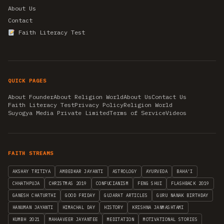
About Us
Contact
Faith Literacy Test
QUICK PAGES
About Founder
About Religion World
About Us
Contact Us
Faith Literacy Test
Privacy Policy
Religion World
Suyogya Media Private Limited
Terms of Service
Videos
FAITH STREAMS
AKSHAY TRITIYA
AMBEDKAR JAYANTI
ASTROLOGY
AYURVEDA
BAHA'I
CHHATHPUJA
CHRISTMAS 2019
CONFUCIANISM
FENG SHUI
FLASHBACK 2019
GANESH CHATURTHI
GOOD FRIDAY
GUJARAT ARTICLES
GURU NANAK BIRTHDAY
HANUMAN JAYANTI
HIMACHAL DAY
HISTORY
KRISHNA JANMASHTAMI
KUMBH 2021
MAHAAVEER JAYANTEE
MEDITATION
MOTIVATIONAL STORIES