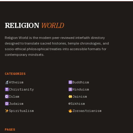
RELIGION
WORLD
Religion World is the modern peer-reviewed interfaith directory
designed to translate sacred histories, temple chronologies, and
socio-ethical philosophical treaties into accessible formats for
contemporary mindsets.
CATEGORIES
Atheism
Buddhism
Christianity
Hinduism
Islam
Jainism
Judaism
☬
Sikhism
Spiritualism
Zoroastrianism
PAGES