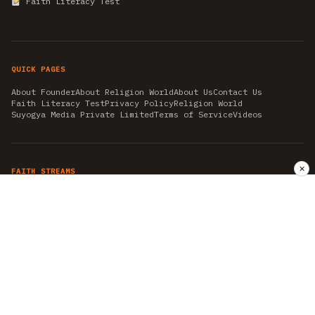
Faith Literacy Test
QUICK PAGES
About Founder
About Religion World
About Us
Contact Us
Faith Literacy Test
Privacy Policy
Religion World
Suyogya Media Private Limited
Terms of Service
Videos
✕
FAITH STREAMS
AKSHAY TRITIYA
AMBEDKAR JAYANTI
ASTROLOGY
AYURVEDA
BAHA'I
CHHATHPUJA
CHRISTMAS 2019
CONFUCIANISM
FENG SHUI
FLASHBACK 2019
GANESH CHATURTHI
GOOD FRIDAY
GUJARAT ARTICLES
GURU NANAK BIRTHDAY
HANUMAN JAYANTI
HIMACHAL DAY
HISTORY
KRISHNA JANMASHTAMI
KUMBH 2021
MAHAAVEER JAYANTEE
MEDITATION
MOTIVATIONAL STORIES
MYTHOLOGY
NEWS
NIRJALA EKADASHI
PITRA PAKSHA SHRADH
RAMNAVMI
REIKI
SAINTS AND SERVICE
SHINTOISM
SRAVANA
TAOISM
VASTUSHAHSTRA
WORLD BOOK DAY
WORLD HEALTH DAY
YOGA
हिन्दू धर्म