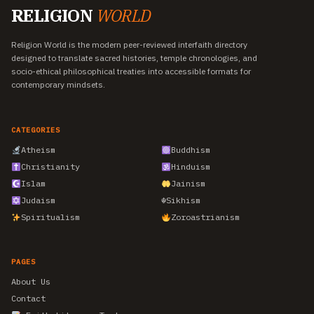
RELIGION
WORLD
Religion World is the modern peer-reviewed interfaith directory
designed to translate sacred histories, temple chronologies, and
socio-ethical philosophical treaties into accessible formats for
contemporary mindsets.
CATEGORIES
Atheism
Buddhism
Christianity
Hinduism
Islam
Jainism
Judaism
☬
Sikhism
Spiritualism
Zoroastrianism
PAGES
About Us
Contact