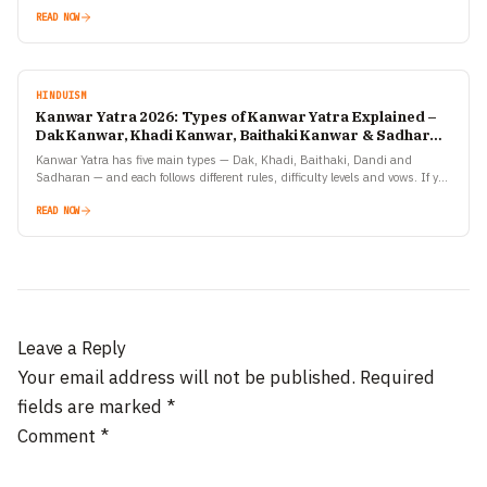
READ NOW
HINDUISM
Kanwar Yatra 2026: Types of Kanwar Yatra Explained –
Dak Kanwar, Khadi Kanwar, Baithaki Kanwar & Sadharan
Kanwar
Kanwar Yatra has five main types — Dak, Khadi, Baithaki, Dandi and
Sadharan — and each follows different rules, difficulty levels and vows. If you
are planning to…
READ NOW
Leave a Reply
Your email address will not be published.
Required
fields are marked
*
Comment
*