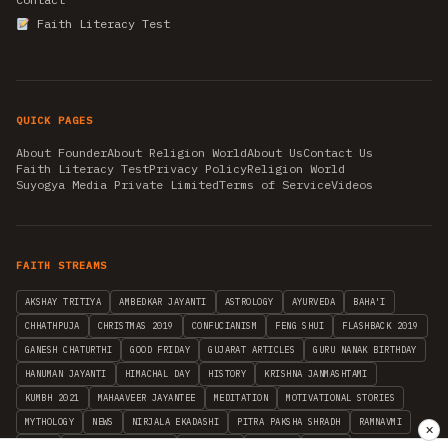
Faith Literacy Test
QUICK PAGES
About Founder
About Religion World
About Us
Contact Us
Faith Literacy Test
Privacy Policy
Religion World
Suyogya Media Private Limited
Terms of Service
Videos
FAITH STREAMS
AKSHAY TRITIYA
AMBEDKAR JAYANTI
ASTROLOGY
AYURVEDA
BAHA'I
CHHATHPUJA
CHRISTMAS 2019
CONFUCIANISM
FENG SHUI
FLASHBACK 2019
GANESH CHATURTHI
GOOD FRIDAY
GUJARAT ARTICLES
GURU NANAK BIRTHDAY
HANUMAN JAYANTI
HIMACHAL DAY
HISTORY
KRISHNA JANMASHTAMI
KUMBH 2021
MAHAAVEER JAYANTEE
MEDITATION
MOTIVATIONAL STORIES
MYTHOLOGY
NEWS
NIRJALA EKADASHI
PITRA PAKSHA SHRADH
RAMNAVMI
✕
REIKI
SAINTS AND SERVICE
SHINTOISM
SRAVANA
TAOISM