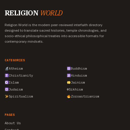
RELIGION
WORLD
Religion World is the modern peer-reviewed interfaith directory
designed to translate sacred histories, temple chronologies, and
socio-ethical philosophical treaties into accessible formats for
contemporary mindsets.
CATEGORIES
Atheism
Buddhism
Christianity
Hinduism
Islam
Jainism
Judaism
☬
Sikhism
Spiritualism
Zoroastrianism
PAGES
About Us
Contact