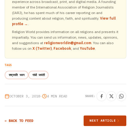
experience across broadcast, print, and digital media. A founding
member of the International Association of Religion Journalists
(IARJ), he has spent much of his career reporting on and
producing content about religion, faith, and spirituality.
View full
profile →
.
Religion World provides information on all religions and presents it
impartially. You can send us information, news, updates, opinions,
and suggestions at
religionworldin@gmail.com
. You can also
follow us on
X (Twitter)
,
Facebook
, and
YouTube
.
TAGS
राष्ट्रपति भवन
गांधी जयंती
OCTOBER 3, 2018
•
4 MIN READ
SHARE:
← BACK TO FEED
NEXT ARTICLE